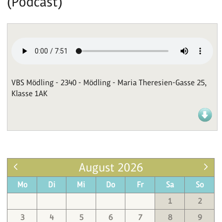
(Podcast)
VBS Mödling - 2340 - Mödling - Maria Theresien-Gasse 25,
Klasse 1AK
August 2026
Mo
Di
Mi
Do
Fr
Sa
So
1
2
3
4
5
6
7
8
9