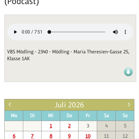
(Podcast)
VBS Mödling - 2340 - Mödling - Maria Theresien-Gasse 25,
Klasse 1AK
Juli 2026
Mo
Di
Mi
Do
Fr
Sa
So
1
2
3
4
5
6
7
8
9
10
11
12