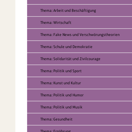
Thema: Arbeit und Beschäftigung
Thema: Wirtschaft
Thema: Fake News und Verschwörungstheorien
Thema: Schule und Demokratie
Thema: Solidarität und Zivilcourage
Thema: Politik und Sport
Thema: Kunst und Kultur
Thema: Politik und Humor
Thema: Politik und Musik
Thema: Gesundheit
Thema: Ernährung