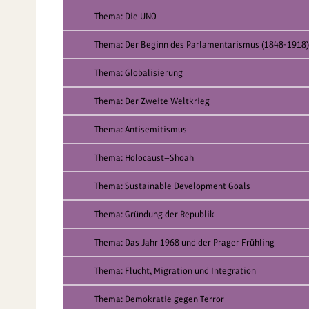
Thema: Die UNO
Thema: Der Beginn des Parlamentarismus (1848-1918)
Thema: Globalisierung
Thema: Der Zweite Weltkrieg
Thema: Antisemitismus
Thema: Holocaust—Shoah
Thema: Sustainable Development Goals
Thema: Gründung der Republik
Thema: Das Jahr 1968 und der Prager Frühling
Thema: Flucht, Migration und Integration
Thema: Demokratie gegen Terror