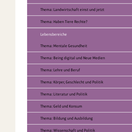
Thema: Landwirtschaft einst und jetzt
Thema: Haben Tiere Rechte?
Lebensbereiche
Thema: Mentale Gesundheit
Thema: Being digital und Neue Medien
Thema: Lehre und Beruf
Thema: Körper, Geschlecht und Politik
Thema: Literatur und Politik
Thema: Geld und Konsum
Thema: Bildung und Ausbildung
Thema: Wissenschaft und Politik