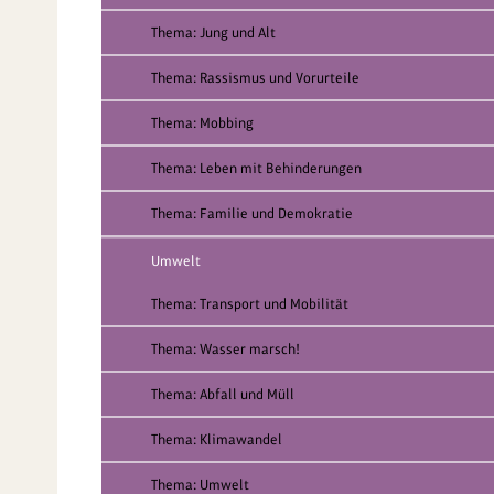
Thema: Jung und Alt
Thema: Rassismus und Vorurteile
Thema: Mobbing
Thema: Leben mit Behinderungen
Thema: Familie und Demokratie
Umwelt
Thema: Transport und Mobilität
Thema: Wasser marsch!
Thema: Abfall und Müll
Thema: Klimawandel
Thema: Umwelt