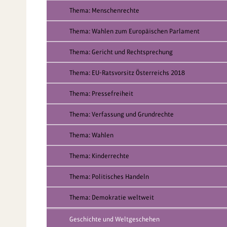
Thema: Menschenrechte
Thema: Wahlen zum Europäischen Parlament
Thema: Gericht und Rechtsprechung
Thema: EU-Ratsvorsitz Österreichs 2018
Thema: Pressefreiheit
Thema: Verfassung und Grundrechte
Thema: Wahlen
Thema: Kinderrechte
Thema: Politisches Handeln
Thema: Demokratie weltweit
Geschichte und Weltgeschehen