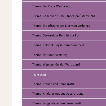
Thema: Der Erste Weltkrieg
Thema: Gedenken 1938 – Annexion Österreichs
Thema: Die Öffnung des Eisernen Vorhangs
Thema: Österreichs Beitritt zur EU
Thema: Entwicklungszusammenarbeit
Thema: Der Staatsvertrag
Thema: Wem gehört der Weltraum?
Menschen
Thema: Frauen und Demokratie
Thema: Kinderarmut und Ausgrenzung
Thema: Junge Menschen dieser Welt