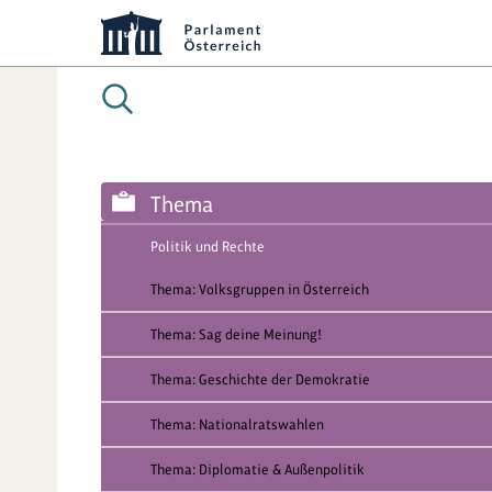
Thema
Politik und Rechte
Thema: Volksgruppen in Österreich
Thema: Sag deine Meinung!
Thema: Geschichte der Demokratie
Thema: Nationalratswahlen
Thema: Diplomatie & Außenpolitik