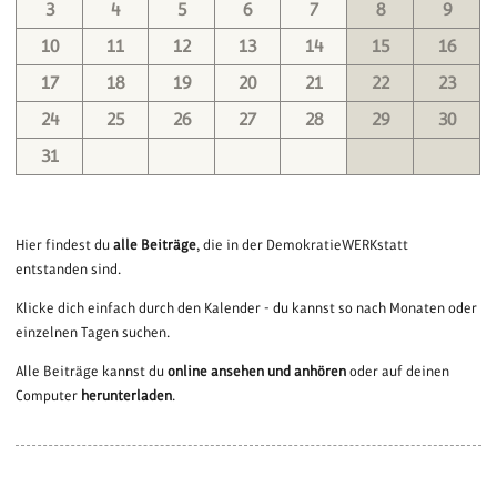
3
4
5
6
7
8
9
10
11
12
13
14
15
16
17
18
19
20
21
22
23
24
25
26
27
28
29
30
31
Hier findest du
alle Beiträge
, die in der DemokratieWERKstatt
entstanden sind.
Klicke dich einfach durch den Kalender - du kannst so nach Monaten oder
einzelnen Tagen suchen.
Alle Beiträge kannst du
online ansehen und anhören
oder auf deinen
Computer
herunterladen
.