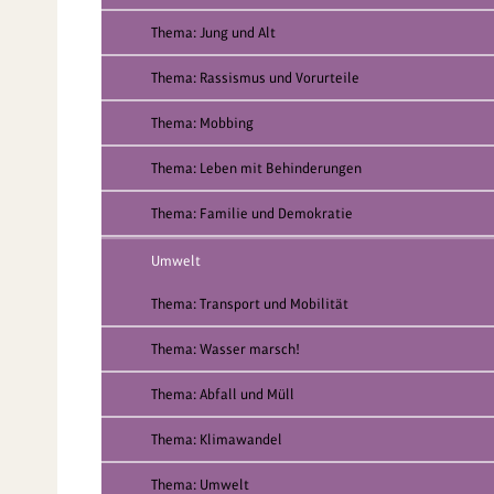
Thema: Jung und Alt
Thema: Rassismus und Vorurteile
Thema: Mobbing
Thema: Leben mit Behinderungen
Thema: Familie und Demokratie
Umwelt
Thema: Transport und Mobilität
Thema: Wasser marsch!
Thema: Abfall und Müll
Thema: Klimawandel
Thema: Umwelt