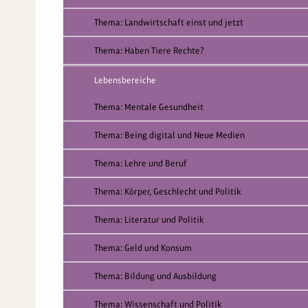
Thema: Landwirtschaft einst und jetzt
Thema: Haben Tiere Rechte?
Lebensbereiche
Thema: Mentale Gesundheit
Thema: Being digital und Neue Medien
Thema: Lehre und Beruf
Thema: Körper, Geschlecht und Politik
Thema: Literatur und Politik
Thema: Geld und Konsum
Thema: Bildung und Ausbildung
Thema: Wissenschaft und Politik