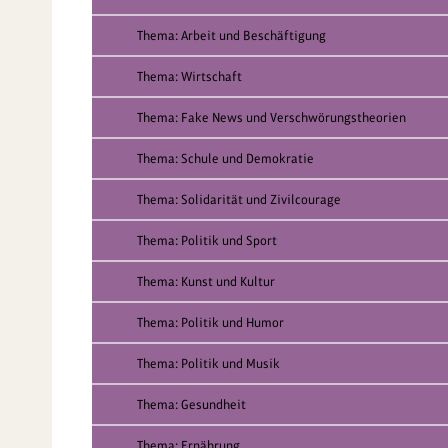
Thema: Arbeit und Beschäftigung
Thema: Wirtschaft
Thema: Fake News und Verschwörungstheorien
Thema: Schule und Demokratie
Thema: Solidarität und Zivilcourage
Thema: Politik und Sport
Thema: Kunst und Kultur
Thema: Politik und Humor
Thema: Politik und Musik
Thema: Gesundheit
Thema: Ernährung