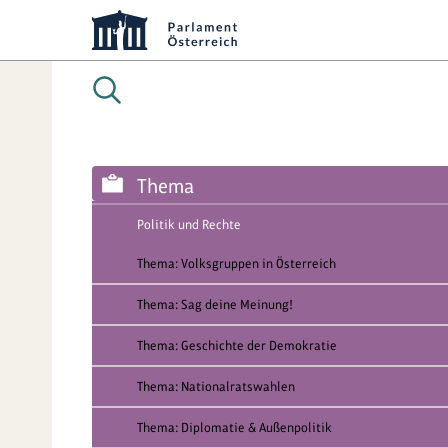
Thema
Politik und Rechte
Thema: Volksgruppen in Österreich
Thema: Sag deine Meinung!
Thema: Geschichte der Demokratie
Thema: Nationalratswahlen
Thema: Diplomatie & Außenpolitik