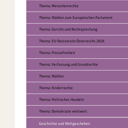
Thema: Menschenrechte
Thema: Wahlen zum Europäischen Parlament
Thema: Gericht und Rechtsprechung
Thema: EU-Ratsvorsitz Österreichs 2018
Thema: Pressefreiheit
Thema: Verfassung und Grundrechte
Thema: Wahlen
Thema: Kinderrechte
Thema: Politisches Handeln
Thema: Demokratie weltweit
Geschichte und Weltgeschehen