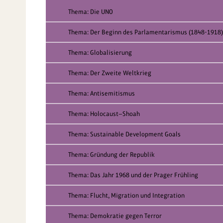
Thema: Die UNO
Thema: Der Beginn des Parlamentarismus (1848-1918)
Thema: Globalisierung
Thema: Der Zweite Weltkrieg
Thema: Antisemitismus
Thema: Holocaust—Shoah
Thema: Sustainable Development Goals
Thema: Gründung der Republik
Thema: Das Jahr 1968 und der Prager Frühling
Thema: Flucht, Migration und Integration
Thema: Demokratie gegen Terror