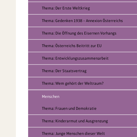
Thema: Der Erste Weltkrieg
Thema: Gedenken 1938 – Annexion Österreichs
Thema: Die Öffnung des Eisernen Vorhangs
Thema: Österreichs Beitritt zur EU
Thema: Entwicklungszusammenarbeit
Thema: Der Staatsvertrag
Thema: Wem gehört der Weltraum?
Menschen
Thema: Frauen und Demokratie
Thema: Kinderarmut und Ausgrenzung
Thema: Junge Menschen dieser Welt