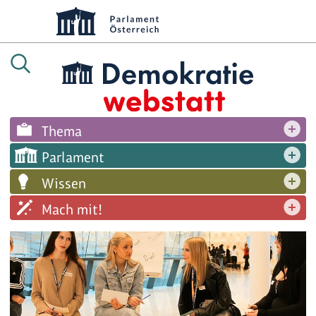
Thema
Parlament
Wissen
Mach mit!