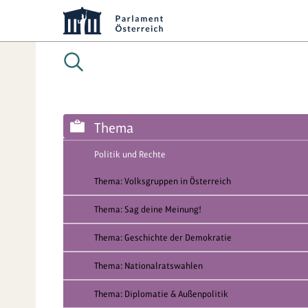
Thema
Politik und Rechte
Thema: Volksgruppen in Österreich
Thema: Sag deine Meinung!
Thema: Geschichte der Demokratie
Thema: Nationalratswahlen
Thema: Diplomatie & Außenpolitik