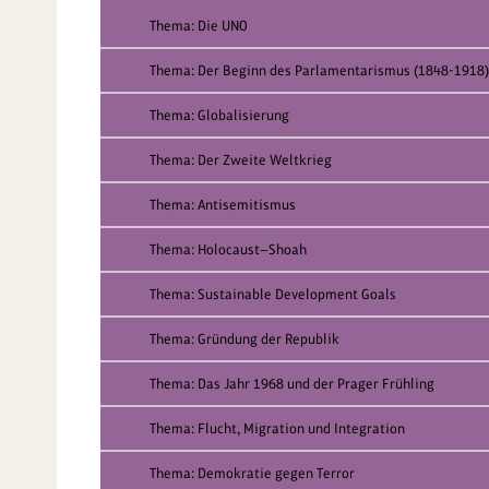
Thema: Die UNO
Thema: Der Beginn des Parlamentarismus (1848-1918)
Thema: Globalisierung
Thema: Der Zweite Weltkrieg
Thema: Antisemitismus
Thema: Holocaust—Shoah
Thema: Sustainable Development Goals
Thema: Gründung der Republik
Thema: Das Jahr 1968 und der Prager Frühling
Thema: Flucht, Migration und Integration
Thema: Demokratie gegen Terror