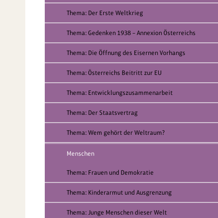
Thema: Der Erste Weltkrieg
Thema: Gedenken 1938 – Annexion Österreichs
Thema: Die Öffnung des Eisernen Vorhangs
Thema: Österreichs Beitritt zur EU
Thema: Entwicklungszusammenarbeit
Thema: Der Staatsvertrag
Thema: Wem gehört der Weltraum?
Menschen
Thema: Frauen und Demokratie
Thema: Kinderarmut und Ausgrenzung
Thema: Junge Menschen dieser Welt