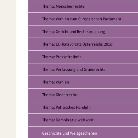
Thema: Menschenrechte
Thema: Wahlen zum Europäischen Parlament
Thema: Gericht und Rechtsprechung
Thema: EU-Ratsvorsitz Österreichs 2018
Thema: Pressefreiheit
Thema: Verfassung und Grundrechte
Thema: Wahlen
Thema: Kinderrechte
Thema: Politisches Handeln
Thema: Demokratie weltweit
Geschichte und Weltgeschehen