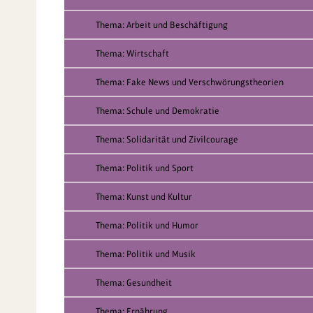
Thema: Arbeit und Beschäftigung
Thema: Wirtschaft
Thema: Fake News und Verschwörungstheorien
Thema: Schule und Demokratie
Thema: Solidarität und Zivilcourage
Thema: Politik und Sport
Thema: Kunst und Kultur
Thema: Politik und Humor
Thema: Politik und Musik
Thema: Gesundheit
Thema: Ernährung