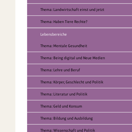
Thema: Landwirtschaft einst und jetzt
Thema: Haben Tiere Rechte?
Lebensbereiche
Thema: Mentale Gesundheit
Thema: Being digital und Neue Medien
Thema: Lehre und Beruf
Thema: Körper, Geschlecht und Politik
Thema: Literatur und Politik
Thema: Geld und Konsum
Thema: Bildung und Ausbildung
Thema: Wissenschaft und Politik