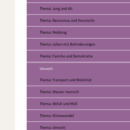
Thema: Jung und Alt
Thema: Rassismus und Vorurteile
Thema: Mobbing
Thema: Leben mit Behinderungen
Thema: Familie und Demokratie
Umwelt
Thema: Transport und Mobilität
Thema: Wasser marsch!
Thema: Abfall und Müll
Thema: Klimawandel
Thema: Umwelt