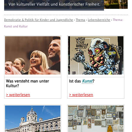
Von kultureller Vielfalt und künstlerischer Freiheit.
Demokratie & Politik für Kinder und Jugendliche
›
Thema
›
Lebensbereiche
›
Thema:
Kunst und Kultur
Was versteht man unter
Ist das
Kunst
?
Kultur?
> weiterlesen
> weiterlesen