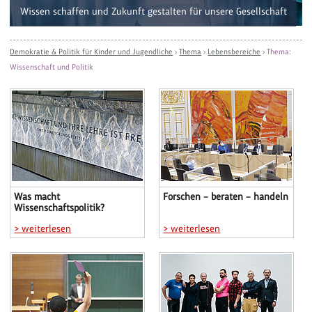
Wissen schaffen und Zukunft gestalten für unsere Gesellschaft
Demokratie & Politik für Kinder und Jugendliche
›
Thema
›
Lebensbereiche
›
Thema:
Wissenschaft und Politik
Was macht
Forschen – beraten – handeln
Wissenschaftspolitik?
> weiterlesen
> weiterlesen