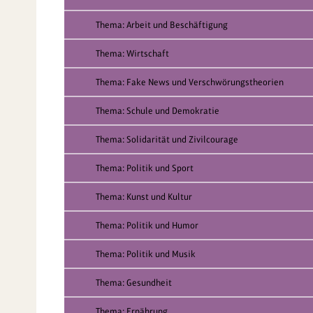
Thema: Arbeit und Beschäftigung
Thema: Wirtschaft
Thema: Fake News und Verschwörungstheorien
Thema: Schule und Demokratie
Thema: Solidarität und Zivilcourage
Thema: Politik und Sport
Thema: Kunst und Kultur
Thema: Politik und Humor
Thema: Politik und Musik
Thema: Gesundheit
Thema: Ernährung