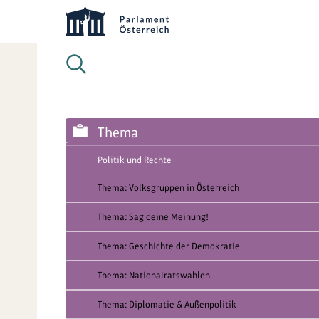
Thema
Politik und Rechte
Thema: Volksgruppen in Österreich
Thema: Sag deine Meinung!
Thema: Geschichte der Demokratie
Thema: Nationalratswahlen
Thema: Diplomatie & Außenpolitik