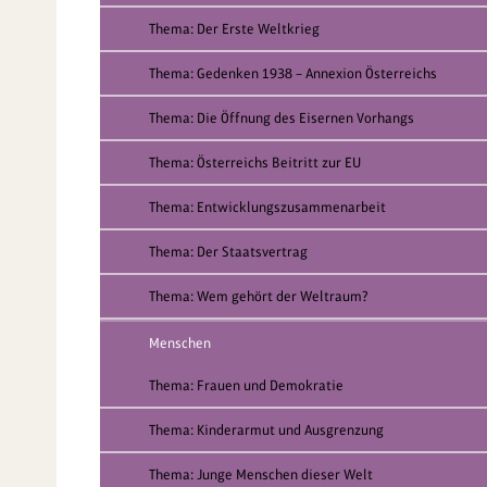
Thema: Der Erste Weltkrieg
Thema: Gedenken 1938 – Annexion Österreichs
Thema: Die Öffnung des Eisernen Vorhangs
Thema: Österreichs Beitritt zur EU
Thema: Entwicklungszusammenarbeit
Thema: Der Staatsvertrag
Thema: Wem gehört der Weltraum?
Menschen
Thema: Frauen und Demokratie
Thema: Kinderarmut und Ausgrenzung
Thema: Junge Menschen dieser Welt