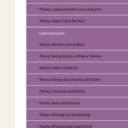
Thema: Landwirtschaft einst und jetzt
Thema: Haben Tiere Rechte?
Lebensbereiche
Thema: Mentale Gesundheit
Thema: Being digital und Neue Medien
Thema: Lehre und Beruf
Thema: Körper, Geschlecht und Politik
Thema: Literatur und Politik
Thema: Geld und Konsum
Thema: Bildung und Ausbildung
Thema: Wissenschaft und Politik