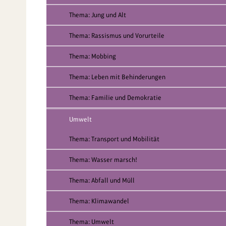
Thema: Jung und Alt
Thema: Rassismus und Vorurteile
Thema: Mobbing
Thema: Leben mit Behinderungen
Thema: Familie und Demokratie
Umwelt
Thema: Transport und Mobilität
Thema: Wasser marsch!
Thema: Abfall und Müll
Thema: Klimawandel
Thema: Umwelt