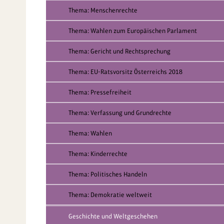
Thema: Menschenrechte
Thema: Wahlen zum Europäischen Parlament
Thema: Gericht und Rechtsprechung
Thema: EU-Ratsvorsitz Österreichs 2018
Thema: Pressefreiheit
Thema: Verfassung und Grundrechte
Thema: Wahlen
Thema: Kinderrechte
Thema: Politisches Handeln
Thema: Demokratie weltweit
Geschichte und Weltgeschehen