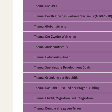
Thema: Die UNO
Thema: Der Beginn des Parlamentarismus (1848-1918)
Thema: Globalisierung
Thema: Der Zweite Weltkrieg
Thema: Antisemitismus
Thema: Holocaust—Shoah
Thema: Sustainable Development Goals
Thema: Gründung der Republik
Thema: Das Jahr 1968 und der Prager Frühling
Thema: Flucht, Migration und Integration
Thema: Demokratie gegen Terror