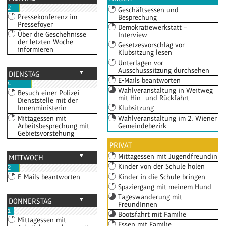
2
13
Geschäftsessen und
Pressekonferenz im
Besprechung
Pressefoyer
Demokratiewerkstatt –
Über die Geschehnisse
Interview
der letzten Woche
Gesetzesvorschlag vor
informieren
Klubsitzung lesen
Unterlagen vor
Ausschusssitzung durchsehen
DIENSTAG
E-Mails beantworten
4
11
Wahlveranstaltung in Weitweg
Besuch einer Polizei-
mit Hin- und Rückfahrt
Dienststelle mit der
Innenministerin
Klubsitzung
Mittagessen mit
Wahlveranstaltung im 2. Wiener
Arbeitsbesprechung mit
Gemeindebezirk
Gebietsvorstehung
Arbeitsgespräch mit
Abgeordneter Huber
PRIVAT
Telefonat mit
Mittagessen mit Jugendfreundin
MITTWOCH
Nationalratspräsidentin oder
Kinder von der Schule holen
2
13
Nationalratspräsidenten
E-Mails beantworten
Kinder in die Schule bringen
Telefonate mit
InteressensvertreterInnen und
Spaziergang mit meinem Hund
Ministerien
Tageswanderung mit
DONNERSTAG
Klubsitzung
FreundInnen
1
14
Telefonate
Bootsfahrt mit Familie
Mittagessen mit
Telefonate
Essen mit Familie