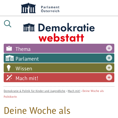
Thema
Parlament
Wissen
Mach mit!
Demokratie & Politik für Kinder und Jugendliche
›
Mach mit!
›
Deine Woche als
PolitikerIn
Deine Woche als