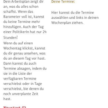
Dein Arbeitsplan zeigt dir
Deine Termine:
Freundes
Sauna
Vorbesprechung der
Einladung zu einer Hochzeitfeier
an, was du alles schon
Schwimmen gehen
Ausschusssitzung
Mama anrufen
Spaziergang
schaffst. Wenn das
Hier kannst du die Termine
Vorbereitung des Ausschusses
Papa anrufen
Rad fahren
Barometer voll ist, kannst
durch eingehendes Studium der
auswählen und links in deinen
Gesetze und der Unterlagen
Fenster putzen
Obst essen
du keine Termine mehr
Wochenplan ziehen.
sowie Kontaktaufnahme mit den
Kochen
Yoga
hinzufügen. Auch der Tag
Experten
Schulsachen kaufen
Essen
einer PolitikerIn hat nur 24
Recherche in der Bibliothek
Fernsehabend zu Hause
Treffen mit FreundInnen
!
Interview für Fernsehsender
Stunden
Tochter zur Tanzschule bringen
Entspannen im Park
Interview für Radiosender
Wenn du auf einen
und abholen
Atemübungen
Schifffahrt mit EU-PräsidentIn,
Wochentag klickst, kannst
Hundeschule
Videofilm sehen
Besprechung und
du dir genau ansehen, was
Fernsehinterview
Spaziergang mit Hund Hugo
du an diesem Tag vor hast.
Besuch einer Schule mit der
Unterrichtsministerin,
Dann kannst du auch
Diskussion mit den
Termine absagen, indem du
SchülerInnen und Phototermin
sie in die Liste der
Betriebsbesuch
verfügbaren Termine
Diskussion in einer
Lehrwerkstätte
verschiebst oder in Tage
Besuch bei
verschiebst, bie denen du
Pensionistenkränzchen in
noch unverplante Zeit
Hinterberg mit Hin- und
hast.
Rückfahrt
Besuch eines Seniorenbund-
Heurigen
Neustart (!)