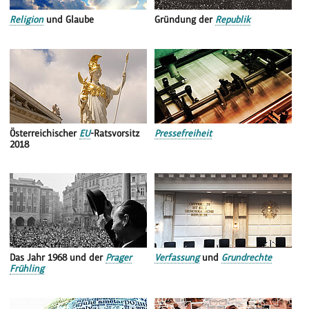
Religion
und Glaube
Gründung der
Republik
Österreichischer
EU
-Ratsvorsitz
Pressefreiheit
2018
Das Jahr 1968 und der
Prager
Verfassung
und
Grundrechte
Frühling