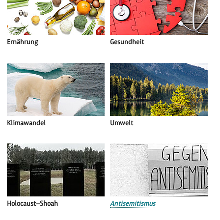
Ernährung
Gesundheit
Klimawandel
Umwelt
Holocaust—Shoah
Antisemitismus