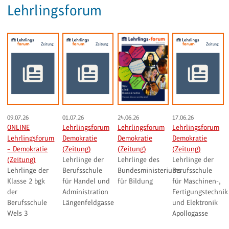
Lehrlingsforum
09.07.26
01.07.26
24.06.26
17.06.26
ONLINE
Lehrlingsforum
Lehrlingsforum
Lehrlingsforum
Lehrlingsforum
Demokratie
Demokratie
Demokratie
– Demokratie
(Zeitung)
(Zeitung)
(Zeitung)
(Zeitung)
Lehrlinge der
Lehrlinge des
Lehrlinge der
Lehrlinge der
Berufsschule
Bundesministeriums
Berufsschule
Klasse 2 bgk
für Handel und
für Bildung
für Maschinen-,
der
Administration
Fertigungstechnik
Berufsschule
Längenfeldgasse
und Elektronik
Wels 3
Apollogasse