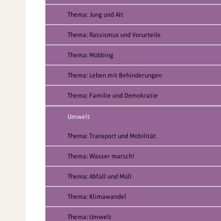
Thema: Jung und Alt
Thema: Rassismus und Vorurteile
Thema: Mobbing
Thema: Leben mit Behinderungen
Thema: Familie und Demokratie
Umwelt
Thema: Transport und Mobilität
Thema: Wasser marsch!
Thema: Abfall und Müll
Thema: Klimawandel
Thema: Umwelt