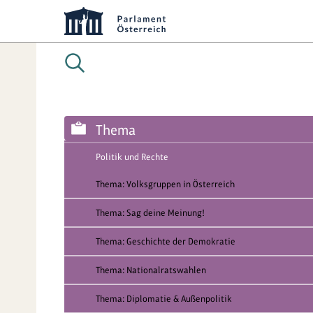
Thema
Politik und Rechte
Thema: Volksgruppen in Österreich
Thema: Sag deine Meinung!
Thema: Geschichte der Demokratie
Thema: Nationalratswahlen
Thema: Diplomatie & Außenpolitik