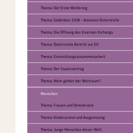
Thema: Der Erste Weltkrieg
Thema: Gedenken 1938 – Annexion Österreichs
Thema: Die Öffnung des Eisernen Vorhangs
Thema: Österreichs Beitritt zur EU
Thema: Entwicklungszusammenarbeit
Thema: Der Staatsvertrag
Thema: Wem gehört der Weltraum?
Menschen
Thema: Frauen und Demokratie
Thema: Kinderarmut und Ausgrenzung
Thema: Junge Menschen dieser Welt