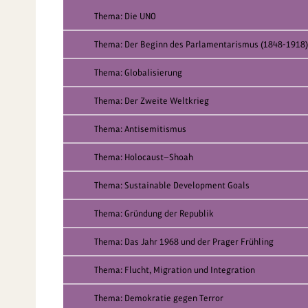
Thema: Die UNO
Thema: Der Beginn des Parlamentarismus (1848-1918)
Thema: Globalisierung
Thema: Der Zweite Weltkrieg
Thema: Antisemitismus
Thema: Holocaust—Shoah
Thema: Sustainable Development Goals
Thema: Gründung der Republik
Thema: Das Jahr 1968 und der Prager Frühling
Thema: Flucht, Migration und Integration
Thema: Demokratie gegen Terror