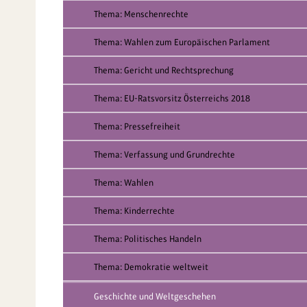
Thema: Menschenrechte
Thema: Wahlen zum Europäischen Parlament
Thema: Gericht und Rechtsprechung
Thema: EU-Ratsvorsitz Österreichs 2018
Thema: Pressefreiheit
Thema: Verfassung und Grundrechte
Thema: Wahlen
Thema: Kinderrechte
Thema: Politisches Handeln
Thema: Demokratie weltweit
Geschichte und Weltgeschehen