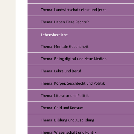
Thema: Landwirtschaft einst und jetzt
Thema: Haben Tiere Rechte?
Lebensbereiche
Thema: Mentale Gesundheit
Thema: Being digital und Neue Medien
Thema: Lehre und Beruf
Thema: Körper, Geschlecht und Politik
Thema: Literatur und Politik
Thema: Geld und Konsum
Thema: Bildung und Ausbildung
Thema: Wissenschaft und Politik