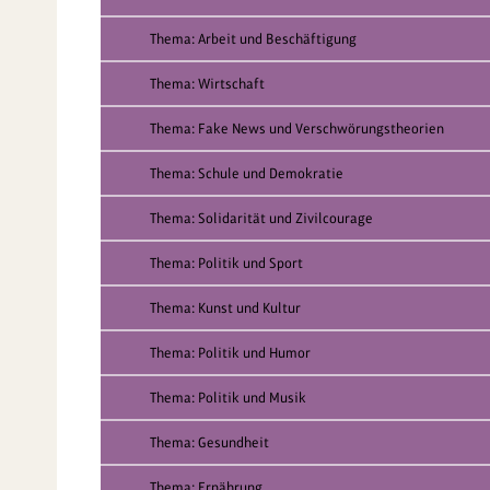
Thema: Arbeit und Beschäftigung
Thema: Wirtschaft
Thema: Fake News und Verschwörungstheorien
Thema: Schule und Demokratie
Thema: Solidarität und Zivilcourage
Thema: Politik und Sport
Thema: Kunst und Kultur
Thema: Politik und Humor
Thema: Politik und Musik
Thema: Gesundheit
Thema: Ernährung