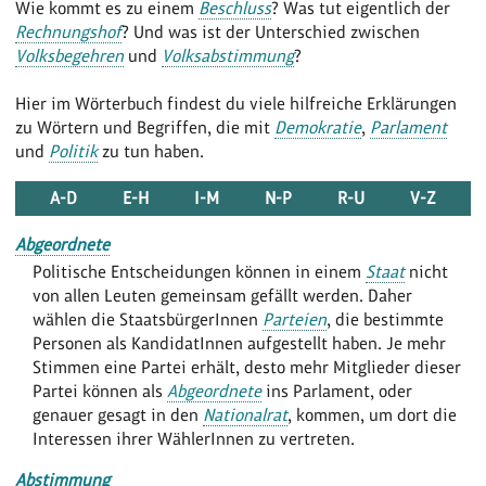
Wie kommt es zu einem
Beschluss
? Was tut eigentlich der
Rechnungshof
? Und was ist der Unterschied zwischen
Volksbegehren
und
Volksabstimmung
?
Hier im Wörterbuch findest du viele hilfreiche Erklärungen
zu Wörtern und Begriffen, die mit
Demokratie
,
Parlament
und
Politik
zu tun haben.
A-D
E-H
I-M
N-P
R-U
V-Z
Abgeordnete
Politische Entscheidungen können in einem
Staat
nicht
von allen Leuten gemeinsam gefällt werden. Daher
wählen die StaatsbürgerInnen
Parteien
, die bestimmte
Personen als KandidatInnen aufgestellt haben. Je mehr
Stimmen eine Partei erhält, desto mehr Mitglieder dieser
Partei können als
Abgeordnete
ins Parlament, oder
genauer gesagt in den
Nationalrat
, kommen, um dort die
Interessen ihrer WählerInnen zu vertreten.
Abstimmung