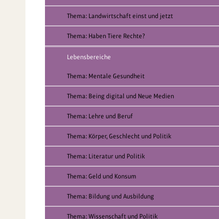
Thema: Landwirtschaft einst und jetzt
Thema: Haben Tiere Rechte?
Lebensbereiche
Thema: Mentale Gesundheit
Thema: Being digital und Neue Medien
Thema: Lehre und Beruf
Thema: Körper, Geschlecht und Politik
Thema: Literatur und Politik
Thema: Geld und Konsum
Thema: Bildung und Ausbildung
Thema: Wissenschaft und Politik