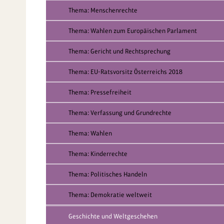
Thema: Menschenrechte
Thema: Wahlen zum Europäischen Parlament
Thema: Gericht und Rechtsprechung
Thema: EU-Ratsvorsitz Österreichs 2018
Thema: Pressefreiheit
Thema: Verfassung und Grundrechte
Thema: Wahlen
Thema: Kinderrechte
Thema: Politisches Handeln
Thema: Demokratie weltweit
Geschichte und Weltgeschehen