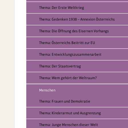
Thema: Der Erste Weltkrieg
Thema: Gedenken 1938 – Annexion Österreichs
Thema: Die Öffnung des Eisernen Vorhangs
Thema: Österreichs Beitritt zur EU
Thema: Entwicklungszusammenarbeit
Thema: Der Staatsvertrag
Thema: Wem gehört der Weltraum?
Menschen
Thema: Frauen und Demokratie
Thema: Kinderarmut und Ausgrenzung
Thema: Junge Menschen dieser Welt