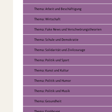
Thema: Arbeit und Beschäftigung
Thema: Wirtschaft
Thema: Fake News und Verschwörungstheorien
Thema: Schule und Demokratie
Thema: Solidarität und Zivilcourage
Thema: Politik und Sport
Thema: Kunst und Kultur
Thema: Politik und Humor
Thema: Politik und Musik
Thema: Gesundheit
Thema: Ernährung