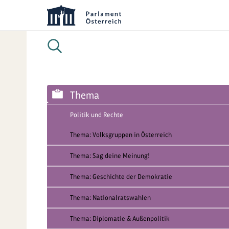
Thema
Politik und Rechte
Thema: Volksgruppen in Österreich
Thema: Sag deine Meinung!
Thema: Geschichte der Demokratie
Thema: Nationalratswahlen
Thema: Diplomatie & Außenpolitik