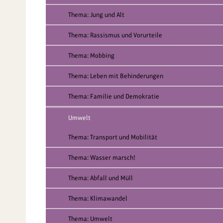
Thema: Jung und Alt
Thema: Rassismus und Vorurteile
Thema: Mobbing
Thema: Leben mit Behinderungen
Thema: Familie und Demokratie
Umwelt
Thema: Transport und Mobilität
Thema: Wasser marsch!
Thema: Abfall und Müll
Thema: Klimawandel
Thema: Umwelt