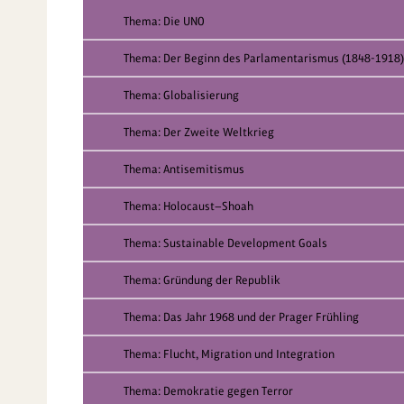
Thema: Die UNO
Thema: Der Beginn des Parlamentarismus (1848-1918)
Thema: Globalisierung
Thema: Der Zweite Weltkrieg
Thema: Antisemitismus
Thema: Holocaust—Shoah
Thema: Sustainable Development Goals
Thema: Gründung der Republik
Thema: Das Jahr 1968 und der Prager Frühling
Thema: Flucht, Migration und Integration
Thema: Demokratie gegen Terror