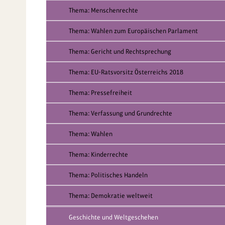
Thema: Menschenrechte
Thema: Wahlen zum Europäischen Parlament
Thema: Gericht und Rechtsprechung
Thema: EU-Ratsvorsitz Österreichs 2018
Thema: Pressefreiheit
Thema: Verfassung und Grundrechte
Thema: Wahlen
Thema: Kinderrechte
Thema: Politisches Handeln
Thema: Demokratie weltweit
Geschichte und Weltgeschehen