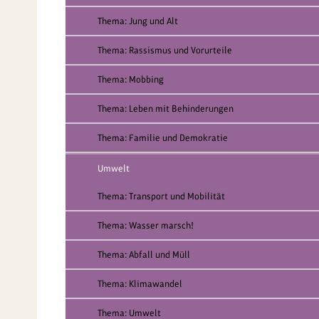
Thema: Jung und Alt
Thema: Rassismus und Vorurteile
Thema: Mobbing
Thema: Leben mit Behinderungen
Thema: Familie und Demokratie
Umwelt
Thema: Transport und Mobilität
Thema: Wasser marsch!
Thema: Abfall und Müll
Thema: Klimawandel
Thema: Umwelt