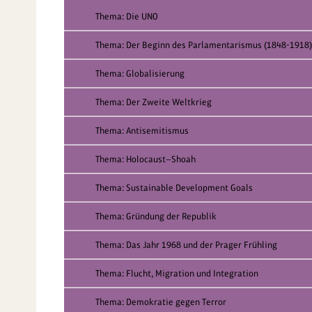
Thema: Die UNO
Thema: Der Beginn des Parlamentarismus (1848-1918)
Thema: Globalisierung
Thema: Der Zweite Weltkrieg
Thema: Antisemitismus
Thema: Holocaust—Shoah
Thema: Sustainable Development Goals
Thema: Gründung der Republik
Thema: Das Jahr 1968 und der Prager Frühling
Thema: Flucht, Migration und Integration
Thema: Demokratie gegen Terror