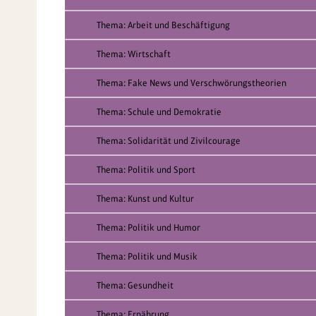
Thema: Arbeit und Beschäftigung
Thema: Wirtschaft
Thema: Fake News und Verschwörungstheorien
Thema: Schule und Demokratie
Thema: Solidarität und Zivilcourage
Thema: Politik und Sport
Thema: Kunst und Kultur
Thema: Politik und Humor
Thema: Politik und Musik
Thema: Gesundheit
Thema: Ernährung