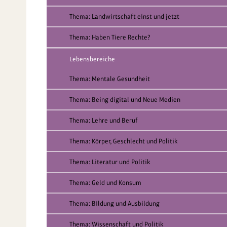
Thema: Landwirtschaft einst und jetzt
Thema: Haben Tiere Rechte?
Lebensbereiche
Thema: Mentale Gesundheit
Thema: Being digital und Neue Medien
Thema: Lehre und Beruf
Thema: Körper, Geschlecht und Politik
Thema: Literatur und Politik
Thema: Geld und Konsum
Thema: Bildung und Ausbildung
Thema: Wissenschaft und Politik