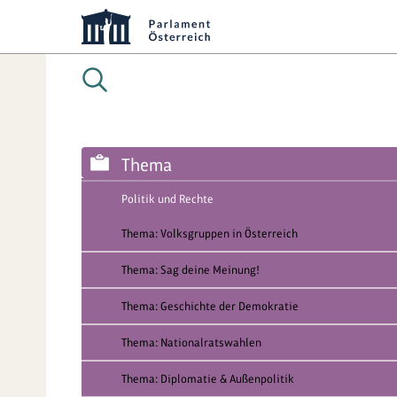
Thema
Politik und Rechte
Thema: Volksgruppen in Österreich
Thema: Sag deine Meinung!
Thema: Geschichte der Demokratie
Thema: Nationalratswahlen
Thema: Diplomatie & Außenpolitik