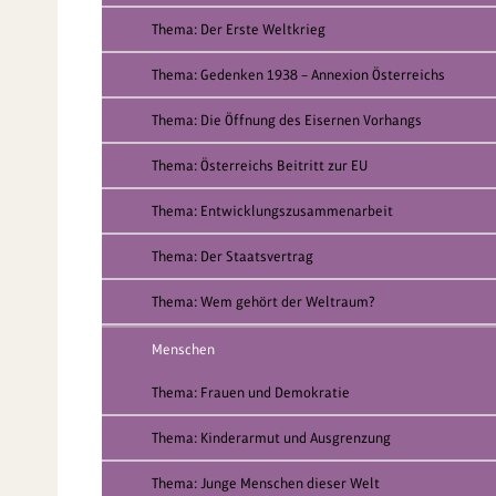
Thema: Der Erste Weltkrieg
Thema: Gedenken 1938 – Annexion Österreichs
Thema: Die Öffnung des Eisernen Vorhangs
Thema: Österreichs Beitritt zur EU
Thema: Entwicklungszusammenarbeit
Thema: Der Staatsvertrag
Thema: Wem gehört der Weltraum?
Menschen
Thema: Frauen und Demokratie
Thema: Kinderarmut und Ausgrenzung
Thema: Junge Menschen dieser Welt