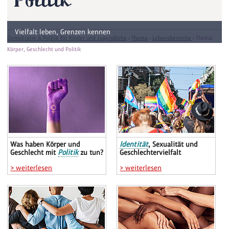
Politik
Vielfalt leben, Grenzen kennen
Demokratie & Politik für Kinder und Jugendliche
›
Thema
›
Lebensbereiche
›
Thema:
Körper, Geschlecht und Politik
Was haben Körper und
Identität
, Sexualität und
Geschlecht mit
Politik
zu tun?
Geschlechtervielfalt
> weiterlesen
> weiterlesen