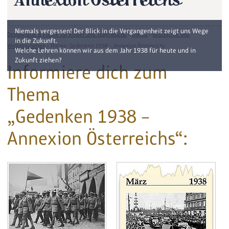
Annexion Österreichs
Niemals vergessen! Der Blick in die Vergangenheit zeigt uns Wege
Demokratie & Politik für Kinder und Jugendliche
›
Thema
›
Geschichte und
in die Zukunft.
Weltgeschehen
›
Thema: Gedenken 1938 – Annexion Österreichs
Welche Lehren können wir aus dem Jahr 1938 für heute und in
Zukunft ziehen?
Informiere dich zum
Thema
„Gedenken 1938 –
Annexion Österreichs“: