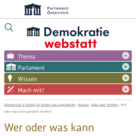
Thema
Parlament
Wissen
Mach mit!
Demokratie & Politik für Kinder und Jugendliche
›
Wissen
›
Alles über Wahlen
›
Wer
oder was kann gewählt werden?
Wer oder was kann