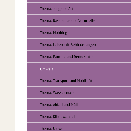
Thema: Jung und Alt
Thema: Rassismus und Vorurteile
Thema: Mobbing
Thema: Leben mit Behinderungen
Thema: Familie und Demokratie
Umwelt
Thema: Transport und Mobilität
Thema: Wasser marsch!
Thema: Abfall und Müll
Thema: Klimawandel
Thema: Umwelt