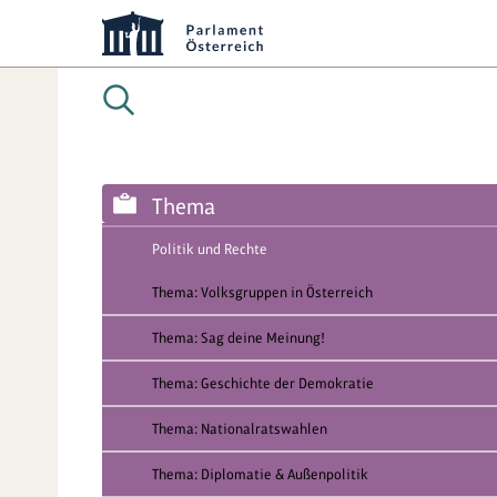
Thema
Politik und Rechte
Thema: Volksgruppen in Österreich
Thema: Sag deine Meinung!
Thema: Geschichte der Demokratie
Thema: Nationalratswahlen
Thema: Diplomatie & Außenpolitik