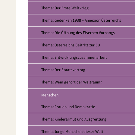
Thema: Der Erste Weltkrieg
Thema: Gedenken 1938 – Annexion Österreichs
Thema: Die Öffnung des Eisernen Vorhangs
Thema: Österreichs Beitritt zur EU
Thema: Entwicklungszusammenarbeit
Thema: Der Staatsvertrag
Thema: Wem gehört der Weltraum?
Menschen
Thema: Frauen und Demokratie
Thema: Kinderarmut und Ausgrenzung
Thema: Junge Menschen dieser Welt