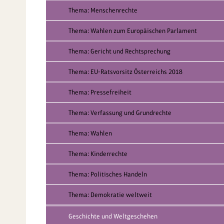
Thema: Menschenrechte
Thema: Wahlen zum Europäischen Parlament
Thema: Gericht und Rechtsprechung
Thema: EU-Ratsvorsitz Österreichs 2018
Thema: Pressefreiheit
Thema: Verfassung und Grundrechte
Thema: Wahlen
Thema: Kinderrechte
Thema: Politisches Handeln
Thema: Demokratie weltweit
Geschichte und Weltgeschehen