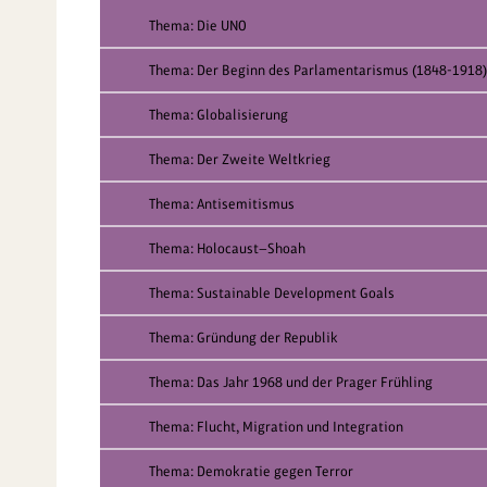
Thema: Die UNO
Thema: Der Beginn des Parlamentarismus (1848-1918)
Thema: Globalisierung
Thema: Der Zweite Weltkrieg
Thema: Antisemitismus
Thema: Holocaust—Shoah
Thema: Sustainable Development Goals
Thema: Gründung der Republik
Thema: Das Jahr 1968 und der Prager Frühling
Thema: Flucht, Migration und Integration
Thema: Demokratie gegen Terror