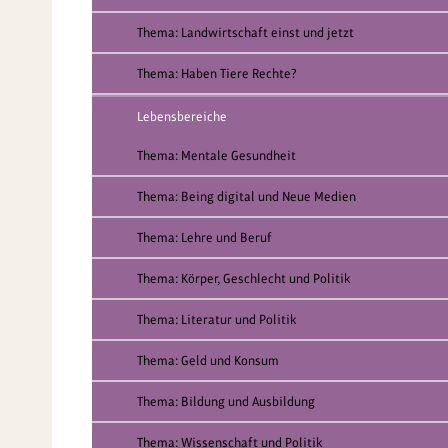
Thema: Landwirtschaft einst und jetzt
Thema: Haben Tiere Rechte?
Lebensbereiche
Thema: Mentale Gesundheit
Thema: Being digital und Neue Medien
Thema: Lehre und Beruf
Thema: Körper, Geschlecht und Politik
Thema: Literatur und Politik
Thema: Geld und Konsum
Thema: Bildung und Ausbildung
Thema: Wissenschaft und Politik