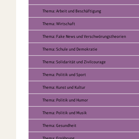
Thema: Arbeit und Beschäftigung
Thema: Wirtschaft
Thema: Fake News und Verschwörungstheorien
Thema: Schule und Demokratie
Thema: Solidarität und Zivilcourage
Thema: Politik und Sport
Thema: Kunst und Kultur
Thema: Politik und Humor
Thema: Politik und Musik
Thema: Gesundheit
Thema: Ernährung