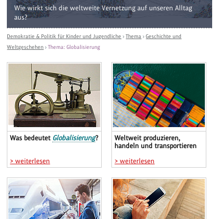
Wie wirkt sich die weltweite Vernetzung auf unseren Alltag
aus?
Demokratie & Politik für Kinder und Jugendliche
›
Thema
›
Geschichte und
Weltgeschehen
›
Thema: Globalisierung
Was bedeutet
Globalisierung
?
Weltweit produzieren,
handeln und transportieren
> weiterlesen
> weiterlesen