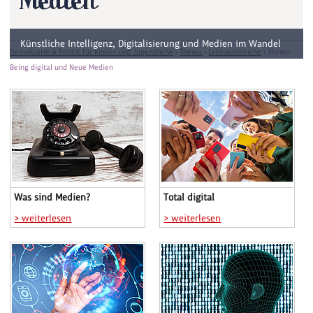
Medien
Künstliche Intelligenz, Digitalisierung und Medien im Wandel
Demokratie & Politik für Kinder und Jugendliche
›
Thema
›
Lebensbereiche
›
Thema:
Being digital und Neue Medien
Was sind Medien?
Total digital
> weiterlesen
> weiterlesen