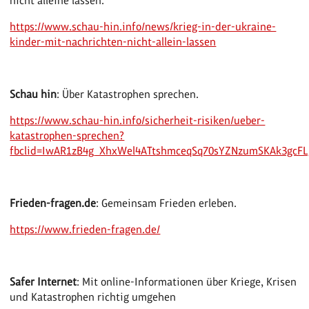
nicht alleine lassen.
https://www.schau-hin.info/news/krieg-in-der-ukraine-
kinder-mit-nachrichten-nicht-allein-lassen
Schau hin
: Über Katastrophen sprechen.
https://www.schau-hin.info/sicherheit-risiken/ueber-
katastrophen-sprechen?
fbclid=IwAR1zB4g_XhxWel4ATtshmceqSq70sYZNzumSKAk3gcF
Frieden-fragen.de
: Gemeinsam Frieden erleben.
https://www.frieden-fragen.de/
Safer Internet
: Mit online-Informationen über Kriege, Krisen
und Katastrophen richtig umgehen