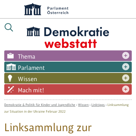
Thema
Parlament
Wissen
Mach mit!
Demokratie & Politik für Kinder und Jugendliche
›
Wissen
›
Linktipps
›
Linksammlung
zur Situation in der Ukraine Februar 2022
Linksammlung zur