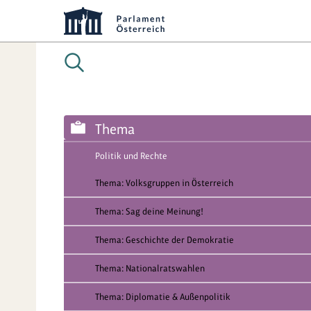
Thema
Politik und Rechte
Thema: Volksgruppen in Österreich
Thema: Sag deine Meinung!
Thema: Geschichte der Demokratie
Thema: Nationalratswahlen
Thema: Diplomatie & Außenpolitik