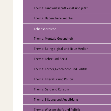
Thema: Landwirtschaft einst und jetzt
Thema: Haben Tiere Rechte?
Lebensbereiche
Thema: Mentale Gesundheit
Thema: Being digital und Neue Medien
Thema: Lehre und Beruf
Thema: Körper, Geschlecht und Politik
Thema: Literatur und Politik
Thema: Geld und Konsum
Thema: Bildung und Ausbildung
Thema: Wissenschaft und Politik