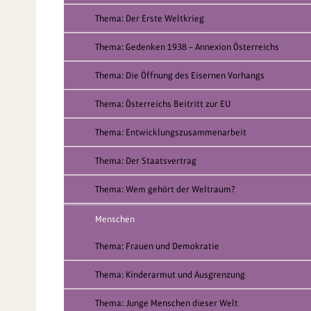
Thema: Der Erste Weltkrieg
Thema: Gedenken 1938 – Annexion Österreichs
Thema: Die Öffnung des Eisernen Vorhangs
Thema: Österreichs Beitritt zur EU
Thema: Entwicklungszusammenarbeit
Thema: Der Staatsvertrag
Thema: Wem gehört der Weltraum?
Menschen
Thema: Frauen und Demokratie
Thema: Kinderarmut und Ausgrenzung
Thema: Junge Menschen dieser Welt