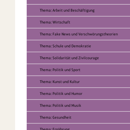
Thema: Arbeit und Beschäftigung
Thema: Wirtschaft
Thema: Fake News und Verschwörungstheorien
Thema: Schule und Demokratie
Thema: Solidarität und Zivilcourage
Thema: Politik und Sport
Thema: Kunst und Kultur
Thema: Politik und Humor
Thema: Politik und Musik
Thema: Gesundheit
Thema: Ernährung