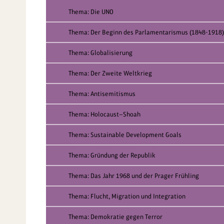
Thema: Die UNO
Thema: Der Beginn des Parlamentarismus (1848-1918)
Thema: Globalisierung
Thema: Der Zweite Weltkrieg
Thema: Antisemitismus
Thema: Holocaust—Shoah
Thema: Sustainable Development Goals
Thema: Gründung der Republik
Thema: Das Jahr 1968 und der Prager Frühling
Thema: Flucht, Migration und Integration
Thema: Demokratie gegen Terror