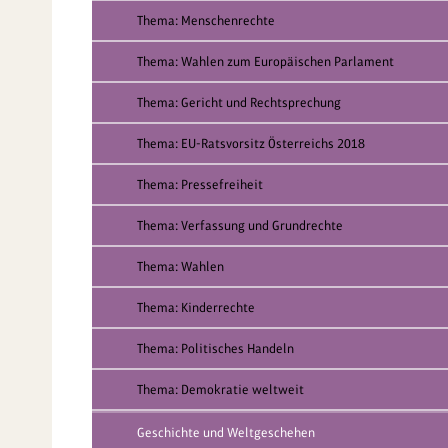
Thema: Menschenrechte
Thema: Wahlen zum Europäischen Parlament
Thema: Gericht und Rechtsprechung
Thema: EU-Ratsvorsitz Österreichs 2018
Thema: Pressefreiheit
Thema: Verfassung und Grundrechte
Thema: Wahlen
Thema: Kinderrechte
Thema: Politisches Handeln
Thema: Demokratie weltweit
Geschichte und Weltgeschehen