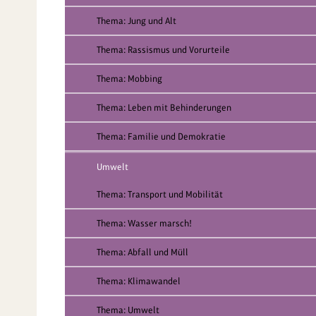
Thema: Jung und Alt
Thema: Rassismus und Vorurteile
Thema: Mobbing
Thema: Leben mit Behinderungen
Thema: Familie und Demokratie
Umwelt
Thema: Transport und Mobilität
Thema: Wasser marsch!
Thema: Abfall und Müll
Thema: Klimawandel
Thema: Umwelt