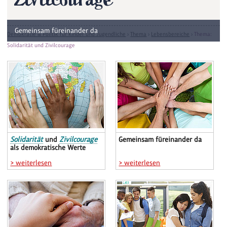
Zivilcourage
Gemeinsam füreinander da
Demokratie & Politik für Kinder und Jugendliche
›
Thema
›
Lebensbereiche
›
Thema:
Solidarität und Zivilcourage
Solidarität
und
Zivilcourage
Gemeinsam füreinander da
als demokratische Werte
> weiterlesen
> weiterlesen