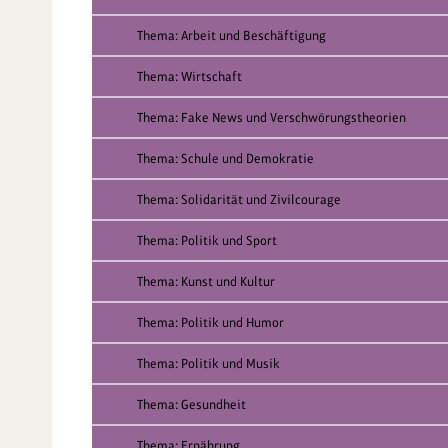
Thema: Arbeit und Beschäftigung
Thema: Wirtschaft
Thema: Fake News und Verschwörungstheorien
Thema: Schule und Demokratie
Thema: Solidarität und Zivilcourage
Thema: Politik und Sport
Thema: Kunst und Kultur
Thema: Politik und Humor
Thema: Politik und Musik
Thema: Gesundheit
Thema: Ernährung