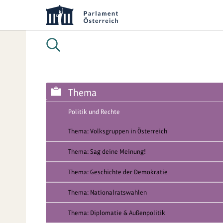
Thema
Politik und Rechte
Thema: Volksgruppen in Österreich
Thema: Sag deine Meinung!
Thema: Geschichte der Demokratie
Thema: Nationalratswahlen
Thema: Diplomatie & Außenpolitik