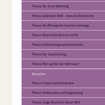
Thema: Der Erste Weltkrieg
Thema: Gedenken 1938 – Annexion Österreichs
Thema: Die Öffnung des Eisernen Vorhangs
Thema: Österreichs Beitritt zur EU
Thema: Entwicklungszusammenarbeit
Thema: Der Staatsvertrag
Thema: Wem gehört der Weltraum?
Menschen
Thema: Frauen und Demokratie
Thema: Kinderarmut und Ausgrenzung
Thema: Junge Menschen dieser Welt