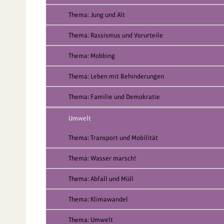
Thema: Jung und Alt
Thema: Rassismus und Vorurteile
Thema: Mobbing
Thema: Leben mit Behinderungen
Thema: Familie und Demokratie
Umwelt
Thema: Transport und Mobilität
Thema: Wasser marsch!
Thema: Abfall und Müll
Thema: Klimawandel
Thema: Umwelt