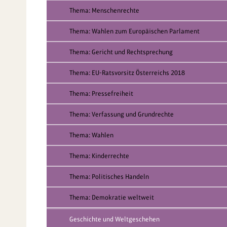
Thema: Menschenrechte
Thema: Wahlen zum Europäischen Parlament
Thema: Gericht und Rechtsprechung
Thema: EU-Ratsvorsitz Österreichs 2018
Thema: Pressefreiheit
Thema: Verfassung und Grundrechte
Thema: Wahlen
Thema: Kinderrechte
Thema: Politisches Handeln
Thema: Demokratie weltweit
Geschichte und Weltgeschehen