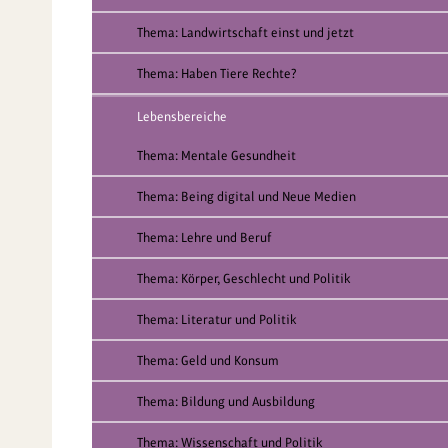
Thema: Landwirtschaft einst und jetzt
Thema: Haben Tiere Rechte?
Lebensbereiche
Thema: Mentale Gesundheit
Thema: Being digital und Neue Medien
Thema: Lehre und Beruf
Thema: Körper, Geschlecht und Politik
Thema: Literatur und Politik
Thema: Geld und Konsum
Thema: Bildung und Ausbildung
Thema: Wissenschaft und Politik