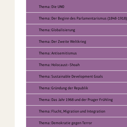
Thema: Die UNO
Thema: Der Beginn des Parlamentarismus (1848-1918)
Thema: Globalisierung
Thema: Der Zweite Weltkrieg
Thema: Antisemitismus
Thema: Holocaust—Shoah
Thema: Sustainable Development Goals
Thema: Gründung der Republik
Thema: Das Jahr 1968 und der Prager Frühling
Thema: Flucht, Migration und Integration
Thema: Demokratie gegen Terror