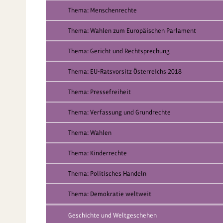
Thema: Menschenrechte
Thema: Wahlen zum Europäischen Parlament
Thema: Gericht und Rechtsprechung
Thema: EU-Ratsvorsitz Österreichs 2018
Thema: Pressefreiheit
Thema: Verfassung und Grundrechte
Thema: Wahlen
Thema: Kinderrechte
Thema: Politisches Handeln
Thema: Demokratie weltweit
Geschichte und Weltgeschehen