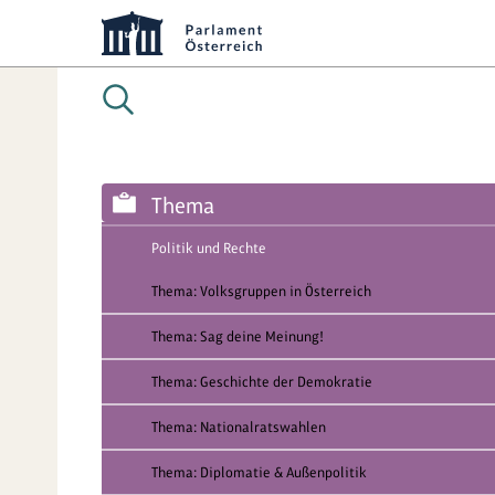
Thema
Politik und Rechte
Thema: Volksgruppen in Österreich
Thema: Sag deine Meinung!
Thema: Geschichte der Demokratie
Thema: Nationalratswahlen
Thema: Diplomatie & Außenpolitik