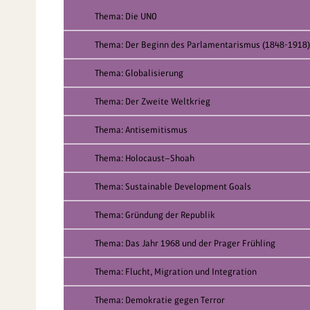
Thema: Die UNO
Thema: Der Beginn des Parlamentarismus (1848-1918)
Thema: Globalisierung
Thema: Der Zweite Weltkrieg
Thema: Antisemitismus
Thema: Holocaust—Shoah
Thema: Sustainable Development Goals
Thema: Gründung der Republik
Thema: Das Jahr 1968 und der Prager Frühling
Thema: Flucht, Migration und Integration
Thema: Demokratie gegen Terror