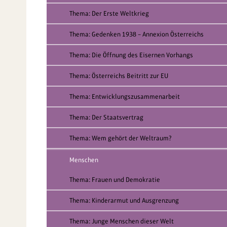
Thema: Der Erste Weltkrieg
Thema: Gedenken 1938 – Annexion Österreichs
Thema: Die Öffnung des Eisernen Vorhangs
Thema: Österreichs Beitritt zur EU
Thema: Entwicklungszusammenarbeit
Thema: Der Staatsvertrag
Thema: Wem gehört der Weltraum?
Menschen
Thema: Frauen und Demokratie
Thema: Kinderarmut und Ausgrenzung
Thema: Junge Menschen dieser Welt