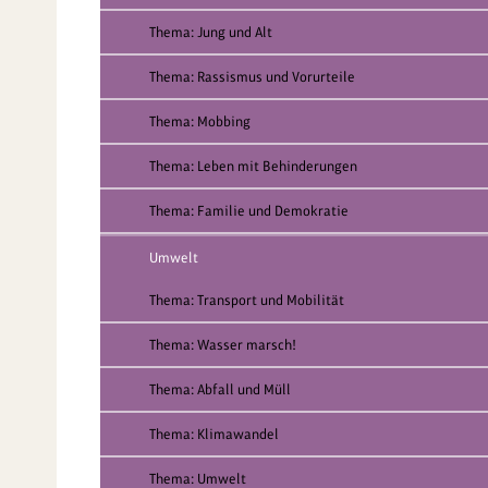
Thema: Jung und Alt
Thema: Rassismus und Vorurteile
Thema: Mobbing
Thema: Leben mit Behinderungen
Thema: Familie und Demokratie
Umwelt
Thema: Transport und Mobilität
Thema: Wasser marsch!
Thema: Abfall und Müll
Thema: Klimawandel
Thema: Umwelt