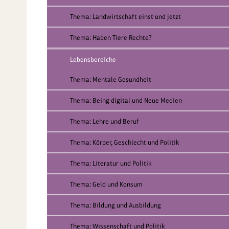
Thema: Landwirtschaft einst und jetzt
Thema: Haben Tiere Rechte?
Lebensbereiche
Thema: Mentale Gesundheit
Thema: Being digital und Neue Medien
Thema: Lehre und Beruf
Thema: Körper, Geschlecht und Politik
Thema: Literatur und Politik
Thema: Geld und Konsum
Thema: Bildung und Ausbildung
Thema: Wissenschaft und Politik