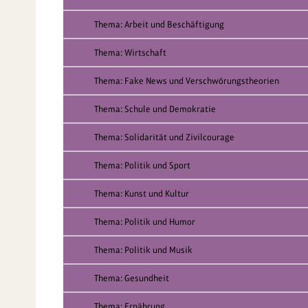
Thema: Arbeit und Beschäftigung
Thema: Wirtschaft
Thema: Fake News und Verschwörungstheorien
Thema: Schule und Demokratie
Thema: Solidarität und Zivilcourage
Thema: Politik und Sport
Thema: Kunst und Kultur
Thema: Politik und Humor
Thema: Politik und Musik
Thema: Gesundheit
Thema: Ernährung