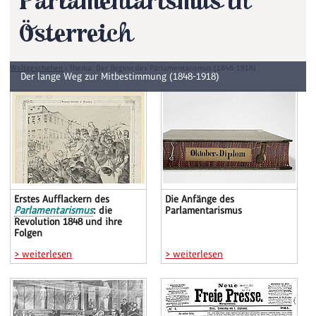
Parlamentarismus in
Österreich
Demokratie & Politik für Kinder und Jugendliche
›
Thema
›
Geschichte und
Weltgeschehen
›
Thema: Der Beginn des Parlamentarismus (1848-1918)
Der lange Weg zur Mitbestimmung (1848-1918)
Erstes Aufflackern des
Die Anfänge des
Parlamentarismus
: die
Parlamentarismus
Revolution 1848 und ihre
Folgen
> weiterlesen
> weiterlesen