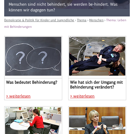
Menschen sind nicht behindert, sie werden be-hindert. Was
können wir dagegen tun?
Demokratie & Politik für Kinder und Jugendliche
›
Thema
›
Menschen
›
Thema: Leben
mit Behinderungen
Was bedeutet Behinderung?
Wie hat sich der Umgang mit
Behinderung verändert?
> weiterlesen
> weiterlesen