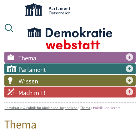
Thema
Parlament
Wissen
Mach mit!
Demokratie & Politik für Kinder und Jugendliche
›
Thema
›
Politik und Rechte
Thema