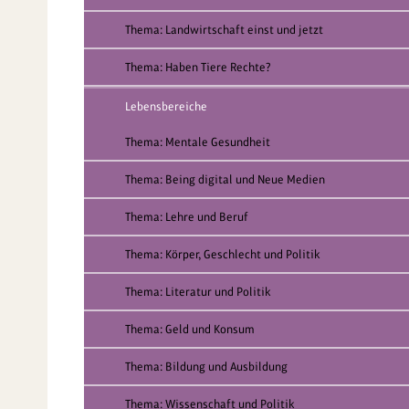
Thema: Landwirtschaft einst und jetzt
Thema: Haben Tiere Rechte?
Lebensbereiche
Thema: Mentale Gesundheit
Thema: Being digital und Neue Medien
Thema: Lehre und Beruf
Thema: Körper, Geschlecht und Politik
Thema: Literatur und Politik
Thema: Geld und Konsum
Thema: Bildung und Ausbildung
Thema: Wissenschaft und Politik