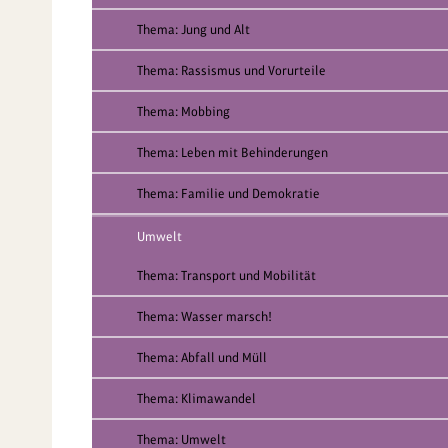
Thema: Jung und Alt
Thema: Rassismus und Vorurteile
Thema: Mobbing
Thema: Leben mit Behinderungen
Thema: Familie und Demokratie
Umwelt
Thema: Transport und Mobilität
Thema: Wasser marsch!
Thema: Abfall und Müll
Thema: Klimawandel
Thema: Umwelt