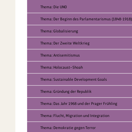
Thema: Die UNO
Thema: Der Beginn des Parlamentarismus (1848-1918)
Thema: Globalisierung
Thema: Der Zweite Weltkrieg
Thema: Antisemitismus
Thema: Holocaust—Shoah
Thema: Sustainable Development Goals
Thema: Gründung der Republik
Thema: Das Jahr 1968 und der Prager Frühling
Thema: Flucht, Migration und Integration
Thema: Demokratie gegen Terror