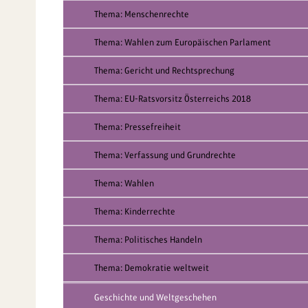
Thema: Menschenrechte
Thema: Wahlen zum Europäischen Parlament
Thema: Gericht und Rechtsprechung
Thema: EU-Ratsvorsitz Österreichs 2018
Thema: Pressefreiheit
Thema: Verfassung und Grundrechte
Thema: Wahlen
Thema: Kinderrechte
Thema: Politisches Handeln
Thema: Demokratie weltweit
Geschichte und Weltgeschehen