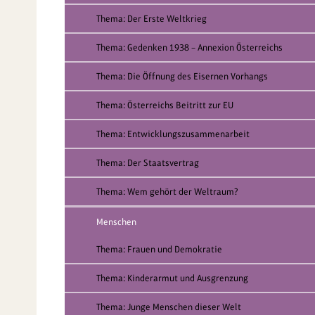
Thema: Der Erste Weltkrieg
Thema: Gedenken 1938 – Annexion Österreichs
Thema: Die Öffnung des Eisernen Vorhangs
Thema: Österreichs Beitritt zur EU
Thema: Entwicklungszusammenarbeit
Thema: Der Staatsvertrag
Thema: Wem gehört der Weltraum?
Menschen
Thema: Frauen und Demokratie
Thema: Kinderarmut und Ausgrenzung
Thema: Junge Menschen dieser Welt