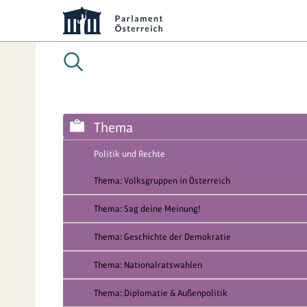
Thema
Politik und Rechte
Thema: Volksgruppen in Österreich
Thema: Sag deine Meinung!
Thema: Geschichte der Demokratie
Thema: Nationalratswahlen
Thema: Diplomatie & Außenpolitik