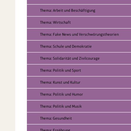
Thema: Arbeit und Beschäftigung
Thema: Wirtschaft
Thema: Fake News und Verschwörungstheorien
Thema: Schule und Demokratie
Thema: Solidarität und Zivilcourage
Thema: Politik und Sport
Thema: Kunst und Kultur
Thema: Politik und Humor
Thema: Politik und Musik
Thema: Gesundheit
Thema: Ernährung