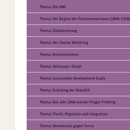
Thema: Die UNO
Thema: Der Beginn des Parlamentarismus (1848-1918)
Thema: Globalisierung
Thema: Der Zweite Weltkrieg
Thema: Antisemitismus
Thema: Holocaust—Shoah
Thema: Sustainable Development Goals
Thema: Gründung der Republik
Thema: Das Jahr 1968 und der Prager Frühling
Thema: Flucht, Migration und Integration
Thema: Demokratie gegen Terror