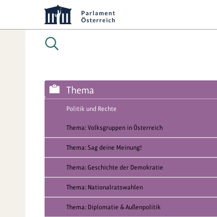
Thema
Politik und Rechte
Thema: Volksgruppen in Österreich
Thema: Sag deine Meinung!
Thema: Geschichte der Demokratie
Thema: Nationalratswahlen
Thema: Diplomatie & Außenpolitik