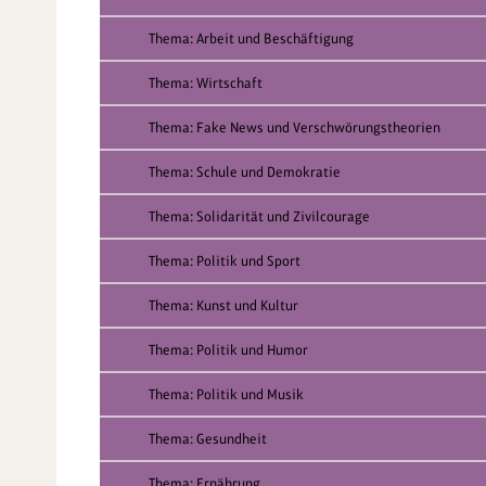
Thema: Arbeit und Beschäftigung
Thema: Wirtschaft
Thema: Fake News und Verschwörungstheorien
Thema: Schule und Demokratie
Thema: Solidarität und Zivilcourage
Thema: Politik und Sport
Thema: Kunst und Kultur
Thema: Politik und Humor
Thema: Politik und Musik
Thema: Gesundheit
Thema: Ernährung