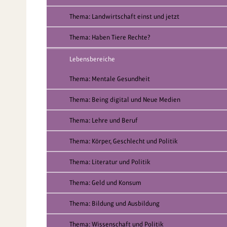
Thema: Landwirtschaft einst und jetzt
Thema: Haben Tiere Rechte?
Lebensbereiche
Thema: Mentale Gesundheit
Thema: Being digital und Neue Medien
Thema: Lehre und Beruf
Thema: Körper, Geschlecht und Politik
Thema: Literatur und Politik
Thema: Geld und Konsum
Thema: Bildung und Ausbildung
Thema: Wissenschaft und Politik