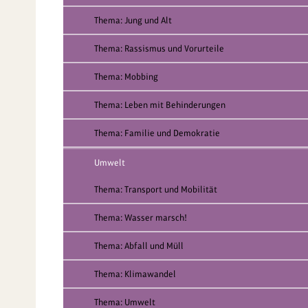
Thema: Jung und Alt
Thema: Rassismus und Vorurteile
Thema: Mobbing
Thema: Leben mit Behinderungen
Thema: Familie und Demokratie
Umwelt
Thema: Transport und Mobilität
Thema: Wasser marsch!
Thema: Abfall und Müll
Thema: Klimawandel
Thema: Umwelt