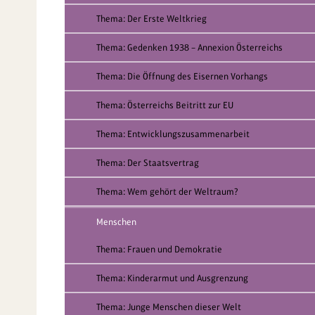
Thema: Der Erste Weltkrieg
Thema: Gedenken 1938 – Annexion Österreichs
Thema: Die Öffnung des Eisernen Vorhangs
Thema: Österreichs Beitritt zur EU
Thema: Entwicklungszusammenarbeit
Thema: Der Staatsvertrag
Thema: Wem gehört der Weltraum?
Menschen
Thema: Frauen und Demokratie
Thema: Kinderarmut und Ausgrenzung
Thema: Junge Menschen dieser Welt