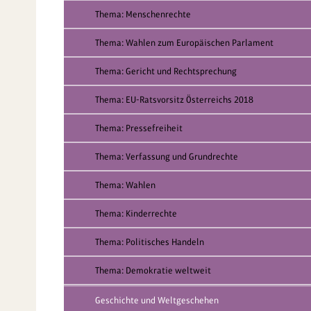
Thema: Menschenrechte
Thema: Wahlen zum Europäischen Parlament
Thema: Gericht und Rechtsprechung
Thema: EU-Ratsvorsitz Österreichs 2018
Thema: Pressefreiheit
Thema: Verfassung und Grundrechte
Thema: Wahlen
Thema: Kinderrechte
Thema: Politisches Handeln
Thema: Demokratie weltweit
Geschichte und Weltgeschehen