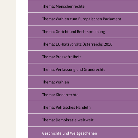
Thema: Menschenrechte
Thema: Wahlen zum Europäischen Parlament
Thema: Gericht und Rechtsprechung
Thema: EU-Ratsvorsitz Österreichs 2018
Thema: Pressefreiheit
Thema: Verfassung und Grundrechte
Thema: Wahlen
Thema: Kinderrechte
Thema: Politisches Handeln
Thema: Demokratie weltweit
Geschichte und Weltgeschehen