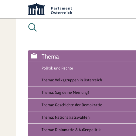
Thema
Politik und Rechte
Thema: Volksgruppen in Österreich
Thema: Sag deine Meinung!
Thema: Geschichte der Demokratie
Thema: Nationalratswahlen
Thema: Diplomatie & Außenpolitik