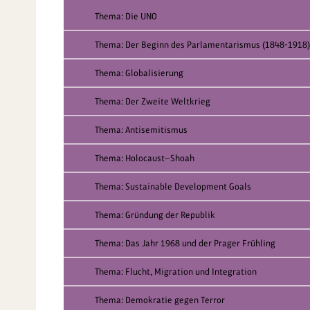
Thema: Die UNO
Thema: Der Beginn des Parlamentarismus (1848-1918)
Thema: Globalisierung
Thema: Der Zweite Weltkrieg
Thema: Antisemitismus
Thema: Holocaust—Shoah
Thema: Sustainable Development Goals
Thema: Gründung der Republik
Thema: Das Jahr 1968 und der Prager Frühling
Thema: Flucht, Migration und Integration
Thema: Demokratie gegen Terror