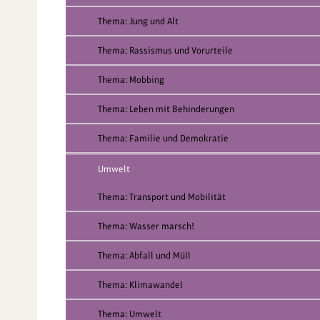
Thema: Jung und Alt
Thema: Rassismus und Vorurteile
Thema: Mobbing
Thema: Leben mit Behinderungen
Thema: Familie und Demokratie
Umwelt
Thema: Transport und Mobilität
Thema: Wasser marsch!
Thema: Abfall und Müll
Thema: Klimawandel
Thema: Umwelt