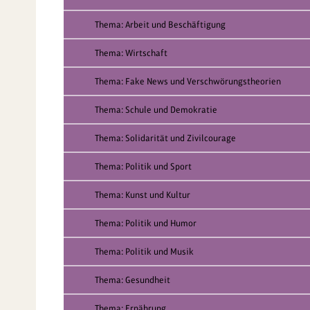
Thema: Arbeit und Beschäftigung
Thema: Wirtschaft
Thema: Fake News und Verschwörungstheorien
Thema: Schule und Demokratie
Thema: Solidarität und Zivilcourage
Thema: Politik und Sport
Thema: Kunst und Kultur
Thema: Politik und Humor
Thema: Politik und Musik
Thema: Gesundheit
Thema: Ernährung