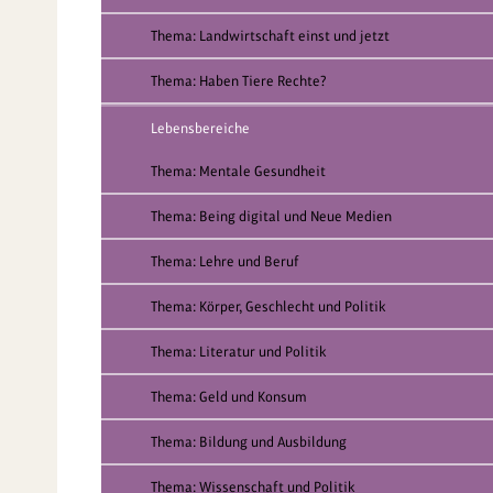
Thema: Landwirtschaft einst und jetzt
Thema: Haben Tiere Rechte?
Lebensbereiche
Thema: Mentale Gesundheit
Thema: Being digital und Neue Medien
Thema: Lehre und Beruf
Thema: Körper, Geschlecht und Politik
Thema: Literatur und Politik
Thema: Geld und Konsum
Thema: Bildung und Ausbildung
Thema: Wissenschaft und Politik