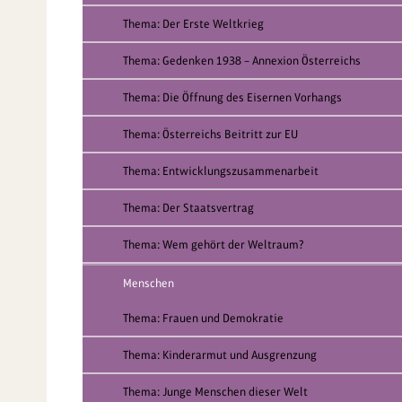
Thema: Der Erste Weltkrieg
Thema: Gedenken 1938 – Annexion Österreichs
Thema: Die Öffnung des Eisernen Vorhangs
Thema: Österreichs Beitritt zur EU
Thema: Entwicklungszusammenarbeit
Thema: Der Staatsvertrag
Thema: Wem gehört der Weltraum?
Menschen
Thema: Frauen und Demokratie
Thema: Kinderarmut und Ausgrenzung
Thema: Junge Menschen dieser Welt