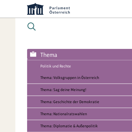
Thema
Politik und Rechte
Thema: Volksgruppen in Österreich
Thema: Sag deine Meinung!
Thema: Geschichte der Demokratie
Thema: Nationalratswahlen
Thema: Diplomatie & Außenpolitik