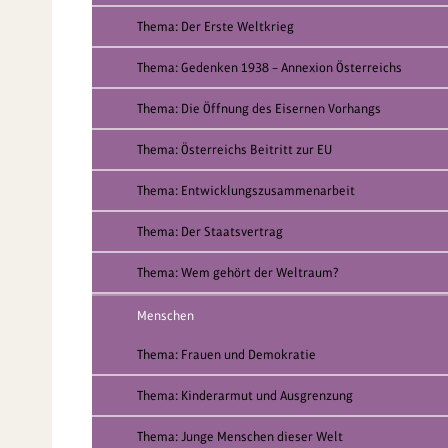
Thema: Der Erste Weltkrieg
Thema: Gedenken 1938 – Annexion Österreichs
Thema: Die Öffnung des Eisernen Vorhangs
Thema: Österreichs Beitritt zur EU
Thema: Entwicklungszusammenarbeit
Thema: Der Staatsvertrag
Thema: Wem gehört der Weltraum?
Menschen
Thema: Frauen und Demokratie
Thema: Kinderarmut und Ausgrenzung
Thema: Junge Menschen dieser Welt