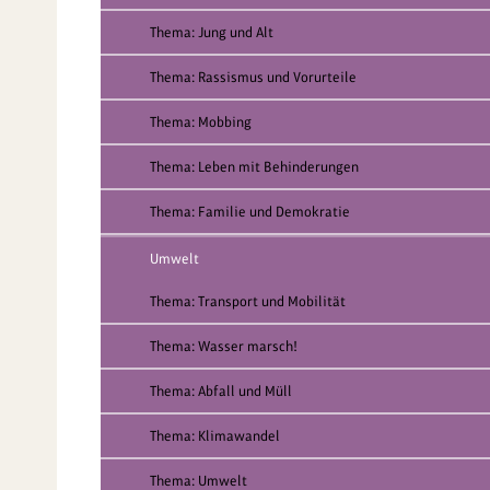
Thema: Jung und Alt
Thema: Rassismus und Vorurteile
Thema: Mobbing
Thema: Leben mit Behinderungen
Thema: Familie und Demokratie
Umwelt
Thema: Transport und Mobilität
Thema: Wasser marsch!
Thema: Abfall und Müll
Thema: Klimawandel
Thema: Umwelt