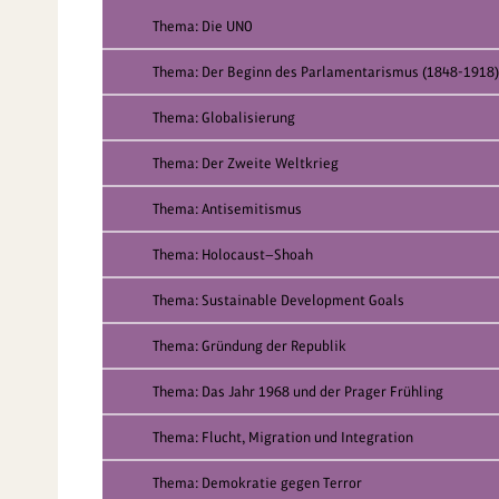
Thema: Die UNO
Thema: Der Beginn des Parlamentarismus (1848-1918)
Thema: Globalisierung
Thema: Der Zweite Weltkrieg
Thema: Antisemitismus
Thema: Holocaust—Shoah
Thema: Sustainable Development Goals
Thema: Gründung der Republik
Thema: Das Jahr 1968 und der Prager Frühling
Thema: Flucht, Migration und Integration
Thema: Demokratie gegen Terror