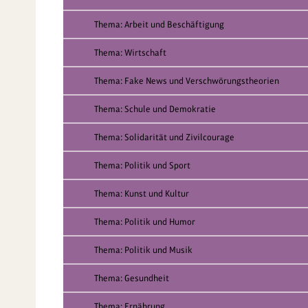
Thema: Arbeit und Beschäftigung
Thema: Wirtschaft
Thema: Fake News und Verschwörungstheorien
Thema: Schule und Demokratie
Thema: Solidarität und Zivilcourage
Thema: Politik und Sport
Thema: Kunst und Kultur
Thema: Politik und Humor
Thema: Politik und Musik
Thema: Gesundheit
Thema: Ernährung