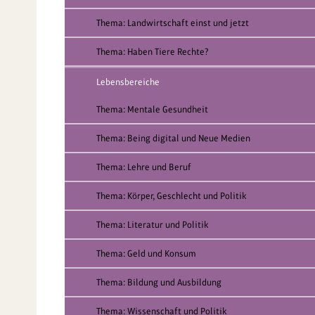
Thema: Landwirtschaft einst und jetzt
Thema: Haben Tiere Rechte?
Lebensbereiche
Thema: Mentale Gesundheit
Thema: Being digital und Neue Medien
Thema: Lehre und Beruf
Thema: Körper, Geschlecht und Politik
Thema: Literatur und Politik
Thema: Geld und Konsum
Thema: Bildung und Ausbildung
Thema: Wissenschaft und Politik