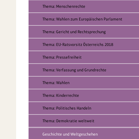
Thema: Menschenrechte
Thema: Wahlen zum Europäischen Parlament
Thema: Gericht und Rechtsprechung
Thema: EU-Ratsvorsitz Österreichs 2018
Thema: Pressefreiheit
Thema: Verfassung und Grundrechte
Thema: Wahlen
Thema: Kinderrechte
Thema: Politisches Handeln
Thema: Demokratie weltweit
Geschichte und Weltgeschehen