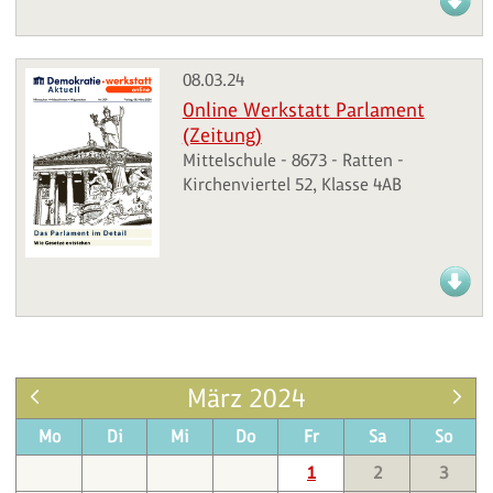
08.03.24
Online Werkstatt Parlament
(Zeitung)
Mittelschule - 8673 - Ratten -
Kirchenviertel 52, Klasse 4AB
März 2024
Mo
Di
Mi
Do
Fr
Sa
So
1
2
3