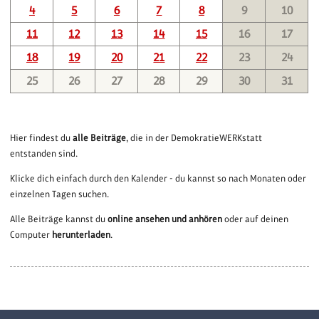
4
5
6
7
8
9
10
11
12
13
14
15
16
17
18
19
20
21
22
23
24
25
26
27
28
29
30
31
Hier findest du
alle Beiträge
, die in der DemokratieWERKstatt
entstanden sind.
Klicke dich einfach durch den Kalender - du kannst so nach Monaten oder
einzelnen Tagen suchen.
Alle Beiträge kannst du
online ansehen und anhören
oder auf deinen
Computer
herunterladen
.