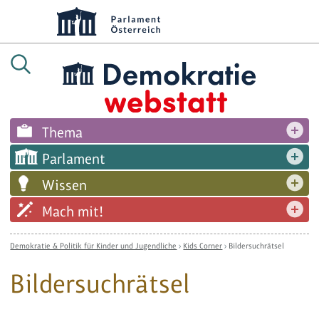
Thema
Parlament
Wissen
Mach mit!
Demokratie & Politik für Kinder und Jugendliche
›
Kids Corner
›
Bildersuchrätsel
Bildersuchrätsel