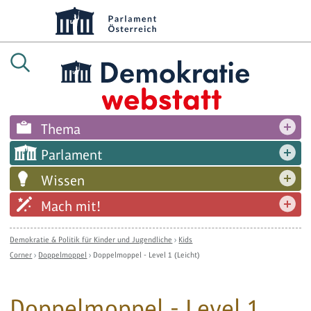
Thema
Parlament
Wissen
Mach mit!
Demokratie & Politik für Kinder und Jugendliche
›
Kids
Corner
›
Doppelmoppel
›
Doppelmoppel - Level 1 (Leicht)
Doppelmoppel - Level 1