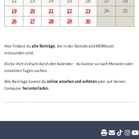
12
13
14
15
16
17
18
19
20
21
22
23
24
25
26
27
28
29
30
Hier findest du
alle Beiträge
, die in der DemokratieWERKstatt
entstanden sind.
Klicke dich einfach durch den Kalender - du kannst so nach Monaten oder
einzelnen Tagen suchen.
Alle Beiträge kannst du
online ansehen und anhören
oder auf deinen
Computer
herunterladen
.