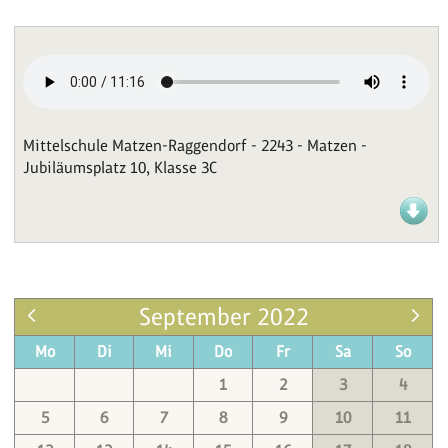
Mittelschule Matzen-Raggendorf - 2243 - Matzen -
Jubiläumsplatz 10, Klasse 3C
September 2022
Mo
Di
Mi
Do
Fr
Sa
So
1
2
3
4
5
6
7
8
9
10
11