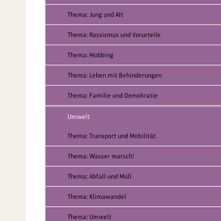
Thema: Jung und Alt
Thema: Rassismus und Vorurteile
Thema: Mobbing
Thema: Leben mit Behinderungen
Thema: Familie und Demokratie
Umwelt
Thema: Transport und Mobilität
Thema: Wasser marsch!
Thema: Abfall und Müll
Thema: Klimawandel
Thema: Umwelt