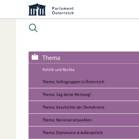
Thema
Politik und Rechte
Thema: Volksgruppen in Österreich
Thema: Sag deine Meinung!
Thema: Geschichte der Demokratie
Thema: Nationalratswahlen
Thema: Diplomatie & Außenpolitik