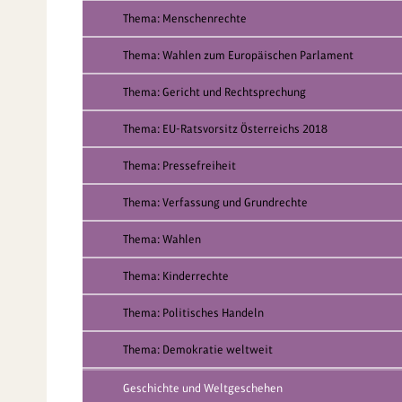
Thema: Menschenrechte
Thema: Wahlen zum Europäischen Parlament
Thema: Gericht und Rechtsprechung
Thema: EU-Ratsvorsitz Österreichs 2018
Thema: Pressefreiheit
Thema: Verfassung und Grundrechte
Thema: Wahlen
Thema: Kinderrechte
Thema: Politisches Handeln
Thema: Demokratie weltweit
Geschichte und Weltgeschehen