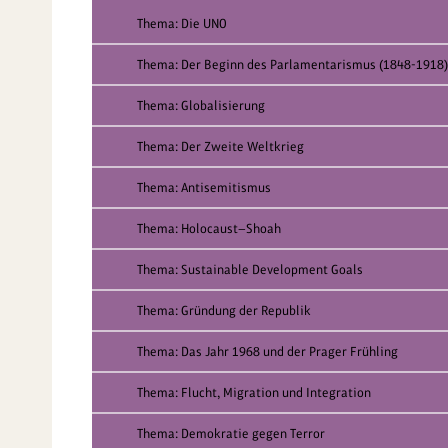
Thema: Die UNO
Thema: Der Beginn des Parlamentarismus (1848-1918)
Thema: Globalisierung
Thema: Der Zweite Weltkrieg
Thema: Antisemitismus
Thema: Holocaust—Shoah
Thema: Sustainable Development Goals
Thema: Gründung der Republik
Thema: Das Jahr 1968 und der Prager Frühling
Thema: Flucht, Migration und Integration
Thema: Demokratie gegen Terror