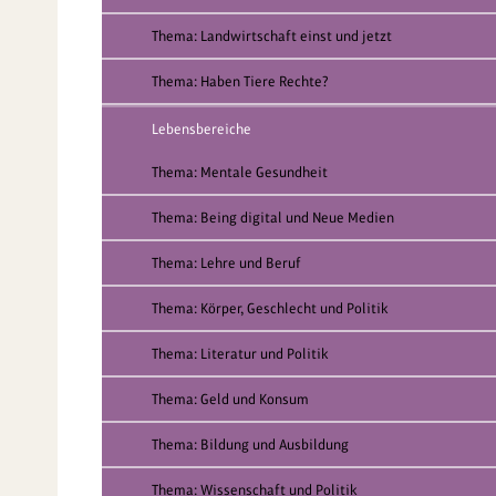
Thema: Landwirtschaft einst und jetzt
Thema: Haben Tiere Rechte?
Lebensbereiche
Thema: Mentale Gesundheit
Thema: Being digital und Neue Medien
Thema: Lehre und Beruf
Thema: Körper, Geschlecht und Politik
Thema: Literatur und Politik
Thema: Geld und Konsum
Thema: Bildung und Ausbildung
Thema: Wissenschaft und Politik