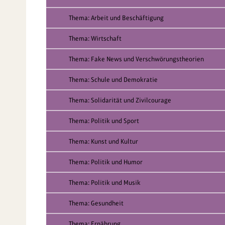
Thema: Arbeit und Beschäftigung
Thema: Wirtschaft
Thema: Fake News und Verschwörungstheorien
Thema: Schule und Demokratie
Thema: Solidarität und Zivilcourage
Thema: Politik und Sport
Thema: Kunst und Kultur
Thema: Politik und Humor
Thema: Politik und Musik
Thema: Gesundheit
Thema: Ernährung