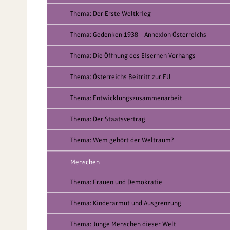
Thema: Der Erste Weltkrieg
Thema: Gedenken 1938 – Annexion Österreichs
Thema: Die Öffnung des Eisernen Vorhangs
Thema: Österreichs Beitritt zur EU
Thema: Entwicklungszusammenarbeit
Thema: Der Staatsvertrag
Thema: Wem gehört der Weltraum?
Menschen
Thema: Frauen und Demokratie
Thema: Kinderarmut und Ausgrenzung
Thema: Junge Menschen dieser Welt