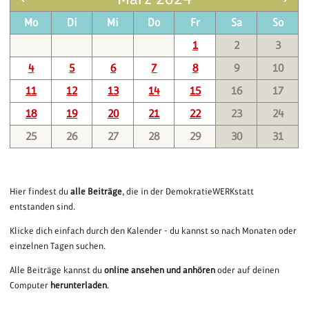
Mo
Di
Mi
Do
Fr
Sa
So
1
2
3
4
5
6
7
8
9
10
11
12
13
14
15
16
17
18
19
20
21
22
23
24
25
26
27
28
29
30
31
Hier findest du
alle Beiträge
, die in der DemokratieWERKstatt
entstanden sind.
Klicke dich einfach durch den Kalender - du kannst so nach Monaten oder
einzelnen Tagen suchen.
Alle Beiträge kannst du
online ansehen und anhören
oder auf deinen
Computer
herunterladen
.