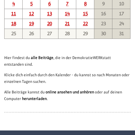
4
5
6
7
8
9
10
11
12
13
14
15
16
17
18
19
20
21
22
23
24
25
26
27
28
29
30
31
Hier findest du
alle Beiträge
, die in der DemokratieWERKstatt
entstanden sind.
Klicke dich einfach durch den Kalender - du kannst so nach Monaten oder
einzelnen Tagen suchen.
Alle Beiträge kannst du
online ansehen und anhören
oder auf deinen
Computer
herunterladen
.