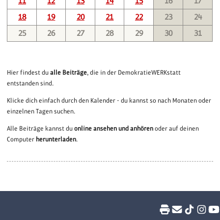
11
12
13
14
15
16
17
18
19
20
21
22
23
24
25
26
27
28
29
30
31
Hier findest du
alle Beiträge
, die in der DemokratieWERKstatt
entstanden sind.
Klicke dich einfach durch den Kalender - du kannst so nach Monaten oder
einzelnen Tagen suchen.
Alle Beiträge kannst du
online ansehen und anhören
oder auf deinen
Computer
herunterladen
.