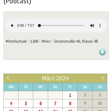
(Podcast)
Mittelschule - 1200 - Wien - Stromstraße 40, Klasse 3B
März 2024
Mo
Di
Mi
Do
Fr
Sa
So
1
2
3
4
5
6
7
8
9
10