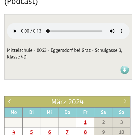
(Podcast)
Mittelschule - 8063 - Eggersdorf bei Graz - Schulgasse 3,
Klasse 4D
März 2024
Mo
Di
Mi
Do
Fr
Sa
So
1
2
3
4
5
6
7
8
9
10