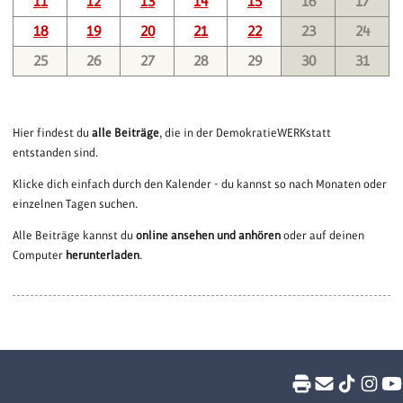
11
12
13
14
15
16
17
18
19
20
21
22
23
24
25
26
27
28
29
30
31
Hier findest du
alle Beiträge
, die in der DemokratieWERKstatt
entstanden sind.
Klicke dich einfach durch den Kalender - du kannst so nach Monaten oder
einzelnen Tagen suchen.
Alle Beiträge kannst du
online ansehen und anhören
oder auf deinen
Computer
herunterladen
.