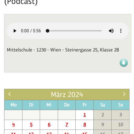
(Podcast)
Mittelschule - 1230 - Wien - Steinergasse 25, Klasse 2B
März 2024
Mo
Di
Mi
Do
Fr
Sa
So
1
2
3
4
5
6
7
8
9
10