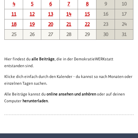
4
5
6
7
8
9
10
11
12
13
14
15
16
17
18
19
20
21
22
23
24
25
26
27
28
29
30
31
Hier findest du
alle Beiträge
, die in der DemokratieWERKstatt
entstanden sind.
Klicke dich einfach durch den Kalender - du kannst so nach Monaten oder
einzelnen Tagen suchen.
Alle Beiträge kannst du
online ansehen und anhören
oder auf deinen
Computer
herunterladen
.