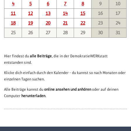
4
5
6
7
8
9
10
11
12
13
14
15
16
17
18
19
20
21
22
23
24
25
26
27
28
29
30
31
Hier findest du
alle Beiträge
, die in der DemokratieWERKstatt
entstanden sind.
Klicke dich einfach durch den Kalender - du kannst so nach Monaten oder
einzelnen Tagen suchen.
Alle Beiträge kannst du
online ansehen und anhören
oder auf deinen
Computer
herunterladen
.