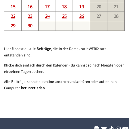
15
16
17
18
19
20
21
22
23
24
25
26
27
28
29
30
Hier findest du
alle Beiträge
, die in der DemokratieWERKstatt
entstanden sind.
Klicke dich einfach durch den Kalender - du kannst so nach Monaten oder
einzelnen Tagen suchen.
Alle Beiträge kannst du
online ansehen und anhören
oder auf deinen
Computer
herunterladen
.