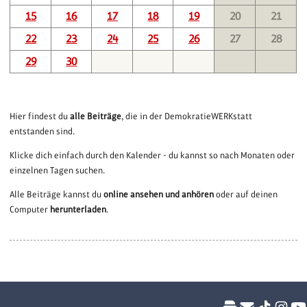
15
16
17
18
19
20
21
22
23
24
25
26
27
28
29
30
Hier findest du
alle Beiträge
, die in der DemokratieWERKstatt
entstanden sind.
Klicke dich einfach durch den Kalender - du kannst so nach Monaten oder
einzelnen Tagen suchen.
Alle Beiträge kannst du
online ansehen und anhören
oder auf deinen
Computer
herunterladen
.