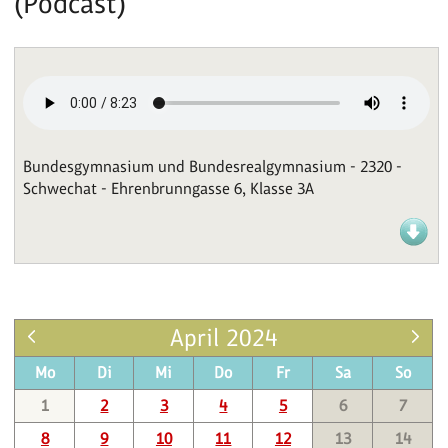
(Podcast)
Bundesgymnasium und Bundesrealgymnasium - 2320 -
Schwechat - Ehrenbrunngasse 6, Klasse 3A
April 2024
Mo
Di
Mi
Do
Fr
Sa
So
1
2
3
4
5
6
7
8
9
10
11
12
13
14