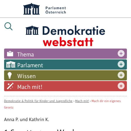
Thema
Parlament
Wissen
Mach mit!
Demokratie & Politik für Kinder und Jugendliche
›
Mach mit!
›
Mach dir ein eigenes
Gesetz
Anna P. und Kathrin K.